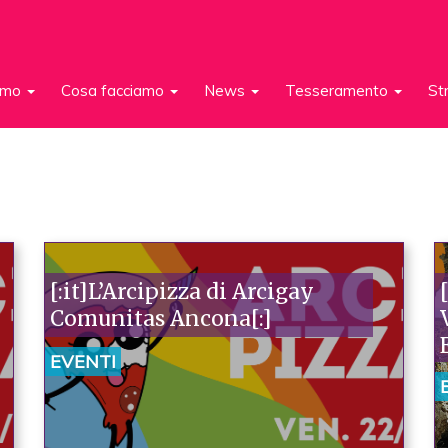
iamo
Cosa facciamo
News
Tesseramento
St
[:it]L’Arcipizza di Arcigay
Comunitas Ancona[:]
EVENTI