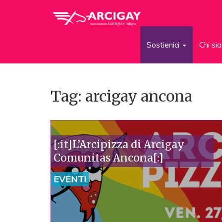
Sostienici
Chi s
Tag: arcigay ancona
[:it]L’Arcipizza di Arcigay
Comunitas Ancona[:]
EVENTI