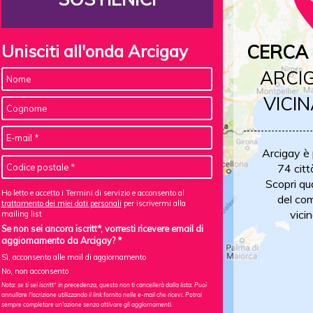
Unisciti all'onda Arcigay
CERCA 
ARCIG
VICIN
Arcigay è
74 citt
Scopri qu
Ho letto e accetto i Termini di servizio e acconsento al
del com
trattamento dei miei dati personali
per iscrivermi alla
vicin
mailing list
Se non sei ancora iscritt*, vorresti ricevere email di
aggiornamento da Arcigay? *
Sì, acconsento alle mail di aggiornamento
No, non acconsento
Nota: se ti sei iscritt* in precedenza, questo non ti cancellerà dalla lista. Puoi
annullare l'iscrizione utilizzando il link fornito nelle e-mail che ricevi. Potrai
sempre completare un'azione senza attivare gli aggiornamenti.