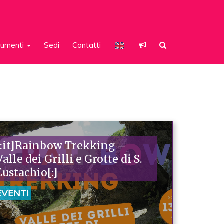
rumenti
Sedi
Contatti
[:it]Rainbow Trekking –
Valle dei Grilli e Grotte di S.
Eustachio[:]
EVENTI