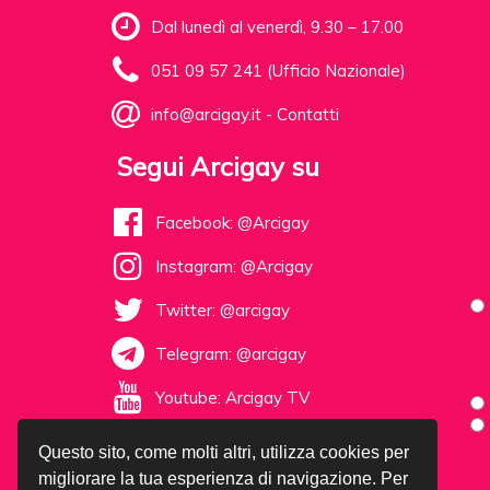
Dal lunedì al venerdì, 9.30 – 17.00
051 09 57 241 (Ufficio Nazionale)
info@arcigay.it
-
Contatti
Segui Arcigay su
Facebook: @Arcigay
Instagram: @Arcigay
Twitter: @arcigay
Telegram: @arcigay
Youtube: Arcigay TV
Questo sito, come molti altri, utilizza cookies per
migliorare la tua esperienza di navigazione. Per