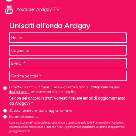
Youtube: Arcigay TV
Unisciti all'onda Arcigay
Ho letto e accetto i Termini di servizio e acconsento al
trattamento dei miei
dati personali
per iscrivermi alla mailing list
Se non sei ancora iscritt*, vorresti ricevere email di aggiornamento
da Arcigay? *
Sì, acconsento alle mail di aggiornamento
No, non acconsento
Nota: se ti sei iscritt* in precedenza, questo non ti cancellerà dalla lista. Puoi annullare l'iscrizione
utilizzando il link fornito nelle e-mail che ricevi. Potrai sempre completare un'azione senza attivare
gli aggiornamenti.