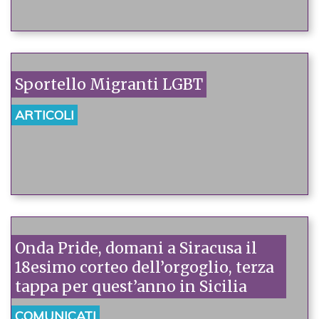
Sportello Migranti LGBT
ARTICOLI
Onda Pride, domani a Siracusa il
18esimo corteo dell’orgoglio, terza
tappa per quest’anno in Sicilia
COMUNICATI