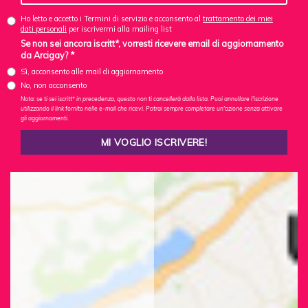
Ho letto e accetto i Termini di servizio e acconsento al
trattamento dei miei
dati personali
per iscrivermi alla mailing list
Se non sei ancora iscritt*, vorresti ricevere email di aggiornamento
da Arcigay? *
Sì, acconsento alle mail di aggiornamento
No, non acconsento
Nota: se ti sei iscritt* in precedenza, questo non ti cancellerà dalla lista. Puoi annullare l'iscrizione
utilizzando il link fornito nelle e-mail che ricevi. Potrai sempre completare un'azione senza attivare
gli aggiornamenti.