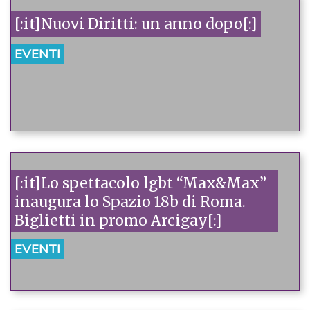
[:it]Nuovi Diritti: un anno dopo[:]
EVENTI
[:it]Lo spettacolo lgbt “Max&Max”
inaugura lo Spazio 18b di Roma.
Biglietti in promo Arcigay[:]
EVENTI