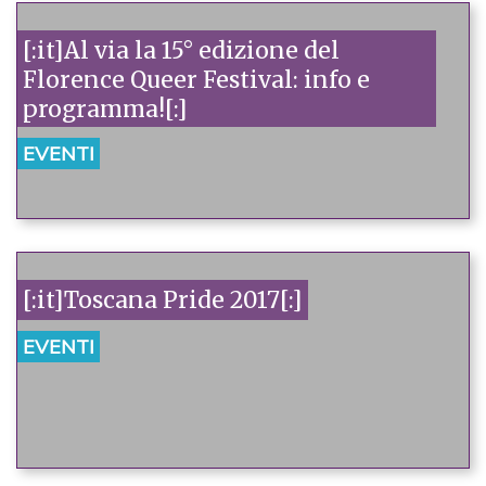
[:it]Al via la 15° edizione del
Florence Queer Festival: info e
programma![:]
EVENTI
[:it]Toscana Pride 2017[:]
EVENTI