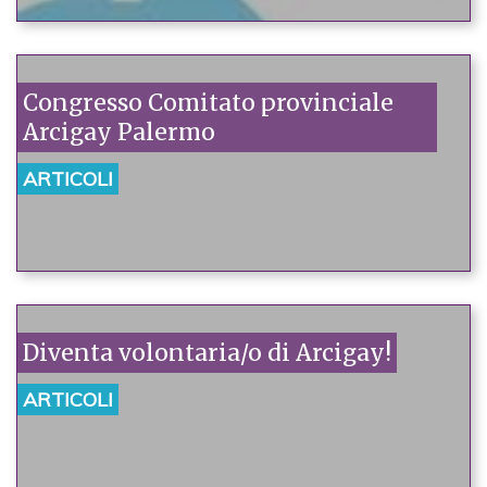
Congresso Comitato provinciale
Arcigay Palermo
ARTICOLI
Diventa volontaria/o di Arcigay!
ARTICOLI