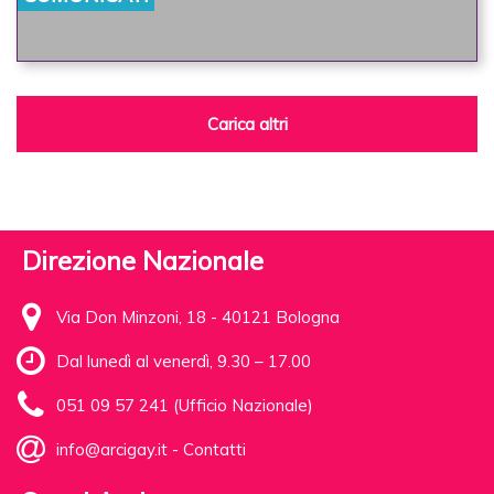
Carica altri
Direzione Nazionale
Via Don Minzoni, 18 - 40121 Bologna
Dal lunedì al venerdì, 9.30 – 17.00
051 09 57 241 (Ufficio Nazionale)
info@arcigay.it
-
Contatti