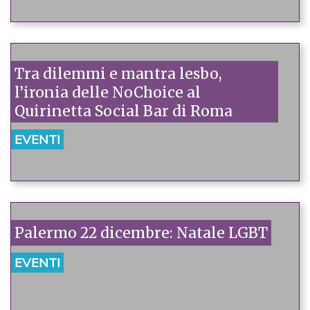
Tra dilemmi e mantra lesbo,
l’ironia delle NoChoice al
Quirinetta Social Bar di Roma
EVENTI
Palermo 22 dicembre: Natale LGBT
EVENTI