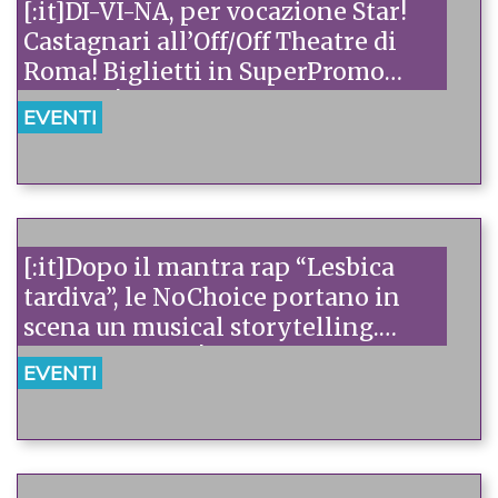
[:it]DI-VI-NA, per vocazione Star!
Castagnari all’Off/Off Theatre di
Roma! Biglietti in SuperPromo
Arcigay![:]
EVENTI
[:it]Dopo il mantra rap “Lesbica
tardiva”, le NoChoice portano in
scena un musical storytelling.
Promo Arcigay![:]
EVENTI