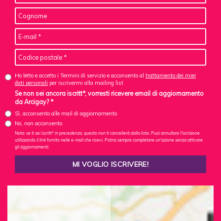
Ho letto e accetto i Termini di servizio e acconsento al
trattamento dei miei
dati personali
per iscrivermi alla mailing list
Se non sei ancora iscritt*, vorresti ricevere email di aggiornamento
da Arcigay? *
Sì, acconsento alle mail di aggiornamento
No, non acconsento
Nota: se ti sei iscritt* in precedenza, questo non ti cancellerà dalla lista. Puoi annullare l'iscrizione
utilizzando il link fornito nelle e-mail che ricevi. Potrai sempre completare un'azione senza attivare
gli aggiornamenti.