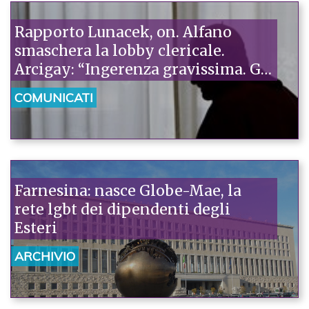
Rapporto Lunacek, on. Alfano
smaschera la lobby clericale.
Arcigay: “Ingerenza gravissima. Gli
europarlamentari rispediscano al
COMUNICATI
mittente le pressioni degli
omofobi”
Farnesina: nasce Globe-Mae, la
rete lgbt dei dipendenti degli
Esteri
ARCHIVIO