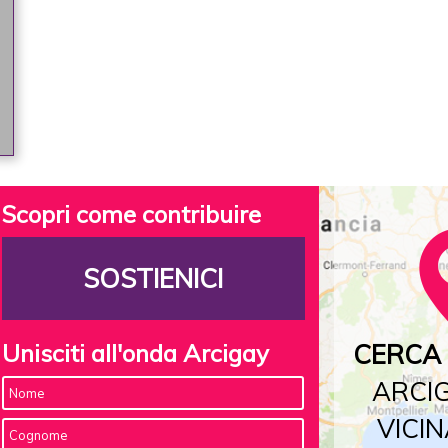
Scopri come contribuire
SOSTIENICI
Unisciti all'onda Arcigay
CERCA 
ARCIG
VICIN