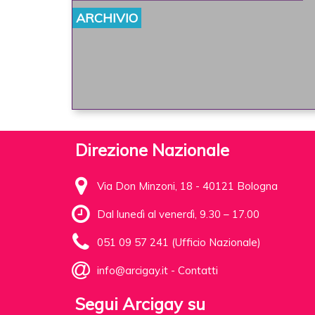
ARCHIVIO
Direzione Nazionale
Via Don Minzoni, 18 - 40121 Bologna
Dal lunedì al venerdì, 9.30 – 17.00
051 09 57 241 (Ufficio Nazionale)
info@arcigay.it
-
Contatti
Segui Arcigay su