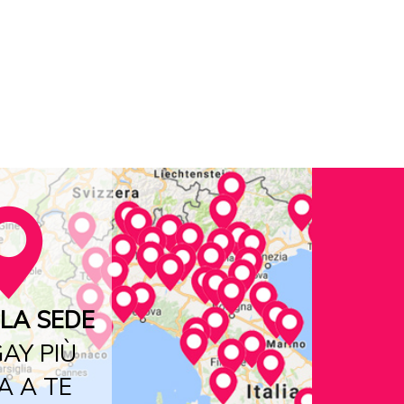
LA SEDE
AY PIÙ
A A TE