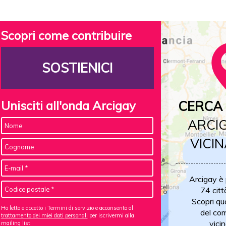
Scopri come contribuire
SOSTIENICI
Unisciti all'onda Arcigay
CERCA 
ARCIG
VICIN
Arcigay è
74 citt
Scopri qu
Ho letto e accetto i Termini di servizio e acconsento al
del com
trattamento dei miei dati personali
per iscrivermi alla
vicin
mailing list