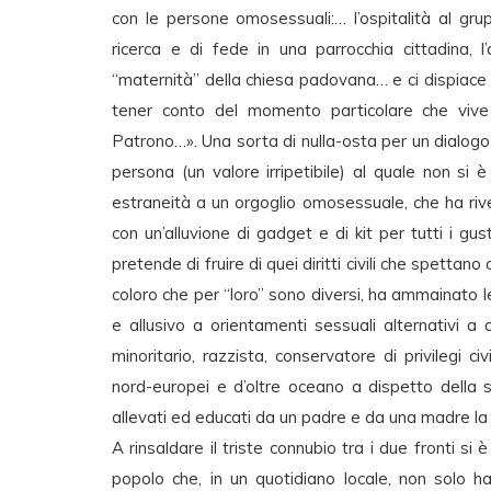
con le persone omosessuali:… l’ospitalità al gr
ricerca e di fede in una parrocchia cittadina, 
“maternità” della chiesa padovana… e ci dispiace
tener conto del momento particolare che vive 
Patrono…». Una sorta di nulla-osta per un dialogo 
persona (un valore irripetibile) al quale non s
estraneità a un orgoglio omosessuale, che ha riv
con un’alluvione di gadget e di kit per tutti i gus
pretende di fruire di quei diritti civili che spettano 
coloro che per “loro” sono diversi, ha ammainato 
e allusivo a orientamenti sessuali alternativi a 
minoritario, razzista, conservatore di privilegi civ
nord-europei e d’oltre oceano a dispetto della s
allevati ed educati da un padre e da una madre la 
A rinsaldare il triste connubio tra i due fronti si
popolo che, in un quotidiano locale, non solo h