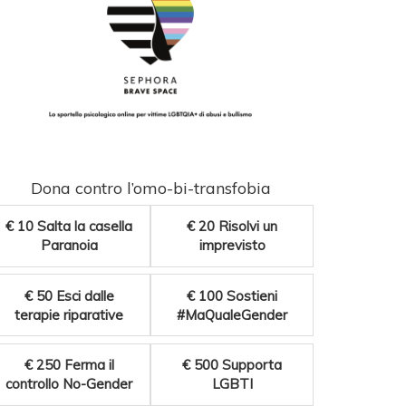
Dona contro l’omo-bi-transfobia
€ 10
Salta la casella
€ 20
Risolvi un
Paranoia
imprevisto
€ 50
Esci dalle
€ 100
Sostieni
terapie riparative
#MaQualeGender
€ 250
Ferma il
€ 500
Supporta
controllo No-Gender
LGBTI