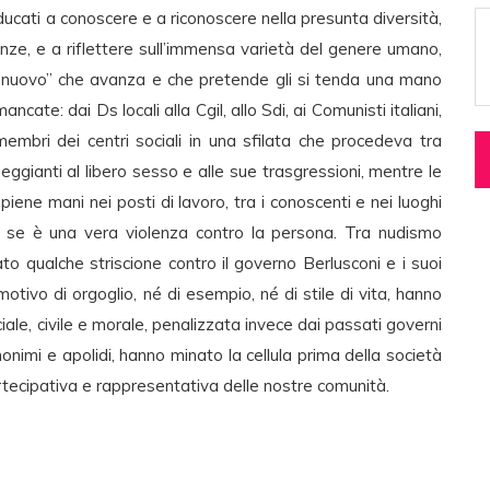
cati a conoscere e a riconoscere nella presunta diversità,
ferenze, e a riflettere sull’immensa varietà del genere umano,
l “nuovo” che avanza e che pretende gli si tenda una mano
ncate: dai Ds locali alla Cgil, allo Sdi, ai Comunisti italiani,
membri dei centri sociali in una sfilata che procedeva tra
nneggianti al libero sesso e alle sue trasgressioni, mentre le
iene mani nei posti di lavoro, tra i conoscenti e nei luoghi
e se è una vera violenza contro la persona. Tra nudismo
o qualche striscione contro il governo Berlusconi e i suoi
otivo di orgoglio, né di esempio, né di stile di vita, hanno
ale, civile e morale, penalizzata invece dai passati governi
nonimi e apolidi, hanno minato la cellula prima della società
tecipativa e rappresentativa delle nostre comunità.