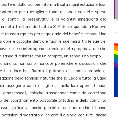
arte e, dall’altra, per informarli sulla manifestazione (con
 contempo per raccogliere fondi a copertura delle spese
 di santini, di preservativi e di volantini inneggianti alla
orni della Tredicina dedicata a S. Antonio, quando a Padova
del taumaturgo e/o per ringraziarlo dei benefici ricevuti. Uno
i apre e accoglie dentro e fuori le sue mura, tra le sue vie,
iovani che si interrogano sul valore della propria vita e che
a sanno di esistere con un compito, un senso, uno scopo.
l’ordinario, non sono mancate polemiche e discussioni che
Se il sindaco ha rifiutato il patrocinio in nome non solo di
zzazione della famiglia naturale che la Lega e tutta la Casa
i, assegni e buoni ai figli, ecc. nella loro opera di buon
i omosessuali, lesbiche transgender come da cartellone
to del coordinamento pastorale cittadino e della comunità
ssi significativi (anche perché alcune parrocchie li hanno
più occasioni dimostrato di cercare il dialogo con tutti, anche