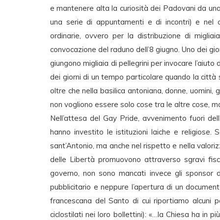
e mantenere alta la curiosità dei Padovani da una p
una serie di appuntamenti e di incontri) e nel
ordinarie, ovvero per la distribuzione di migliaia
convocazione del raduno dell’8 giugno. Uno dei gi
giungono migliaia di pellegrini per invocare l’aiuto 
dei giorni di un tempo particolare quando la città s
oltre che nella basilica antoniana, donne, uomini, g
non vogliono essere solo cose tra le altre cose, m
Nell’attesa del Gay Pride, avvenimento fuori del
hanno investito le istituzioni laiche e religiose. 
sant’Antonio, ma anche nel rispetto e nella valori
delle Libertà promuovono attraverso sgravi fiscal
governo, non sono mancati invece gli sponsor d
pubblicitario e neppure l’apertura di un documen
francescana del Santo di cui riportiamo alcuni pa
ciclostilati nei loro bollettini): «…la Chiesa ha in 