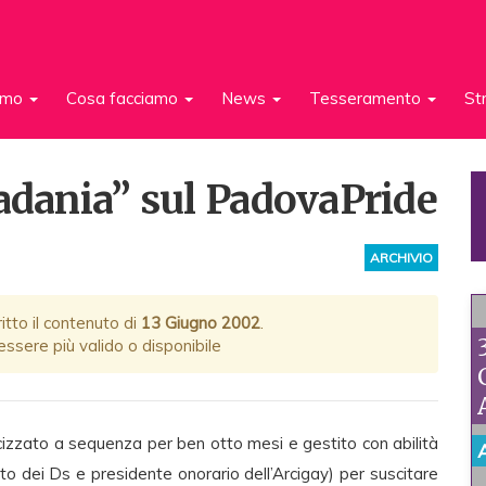
iamo
Cosa facciamo
News
Tesseramento
St
Padania” sul PadovaPride
ARCHIVIO
itto il contenuto di
13 Giugno 2002
.
ssere più valido o disponibile
cizzato a sequenza per ben otto mesi e gestito con abilità
tato dei Ds e presidente onorario dell’Arcigay) per suscitare