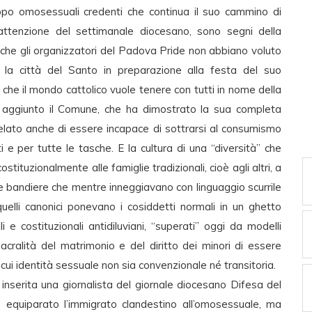
uppo omosessuali credenti che continua il suo cammino di
l’attenzione del settimanale diocesano, sono segni della
 che gli organizzatori del Padova Pride non abbiano voluto
la città del Santo in preparazione alla festa del suo
che il mondo cattolico vuole tenere con tutti in nome della
i è aggiunto il Comune, che ha dimostrato la sua completa
elato anche di essere incapace di sottrarsi al consumismo
ti e per tutte le tasche. E la cultura di una “diversità” che
costituzionalmente alle famiglie tradizionali, cioè agli altri, a
le bandiere che mentre inneggiavano con linguaggio scurrile
quelli canonici ponevano i cosiddetti normali in un ghetto
ili e costituzionali antidiluviani, “superati” oggi da modelli
acralità del matrimonio e del diritto dei minori di essere
cui identità sessuale non sia convenzionale né transitoria.
 è inserita una giornalista del giornale diocesano Difesa del
a equiparato l’immigrato clandestino all’omosessuale, ma