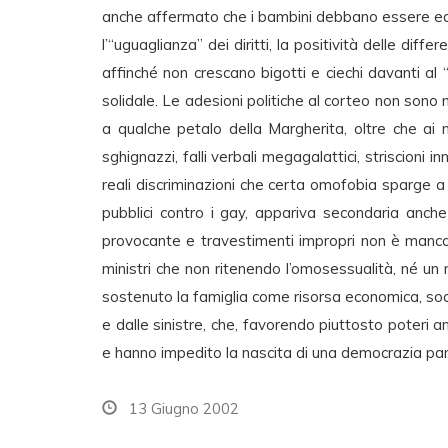
anche affermato che i bambini debbano essere edu
l’“uguaglianza” dei diritti, la positività delle dif
affinché non crescano bigotti e ciechi davanti a
solidale. Le adesioni politiche al corteo non sono ma
a qualche petalo della Margherita, oltre che ai 
sghignazzi, falli verbali megagalattici, striscioni i
reali discriminazioni che certa omofobia sparge a p
pubblici contro i gay, appariva secondaria anch
provocante e travestimenti impropri non è mancat
ministri che non ritenendo l’omosessualità, né un m
sostenuto la famiglia come risorsa economica, soci
e dalle sinistre, che, favorendo piuttosto poteri a
e hanno impedito la nascita di una democrazia par
13 Giugno 2002