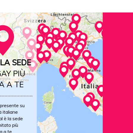
LA SEDE
AY PIÙ
A A TE
 presente su
à italiane
al è la sede
itato più
a a te.