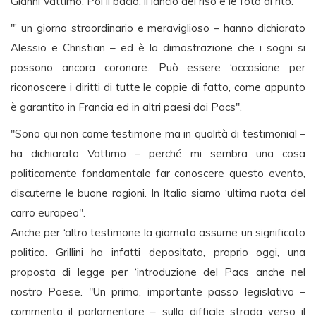
Gianni Vattimo. Poi il bacio, il lancio del riso e le foto di rito.
"’ un giorno straordinario e meraviglioso – hanno dichiarato
Alessio e Christian – ed è la dimostrazione che i sogni si
possono ancora coronare. Può essere ‘occasione per
riconoscere i diritti di tutte le coppie di fatto, come appunto
è garantito in Francia ed in altri paesi dai Pacs".
"Sono qui non come testimone ma in qualità di testimonial –
ha dichiarato Vattimo – perché mi sembra una cosa
politicamente fondamentale far conoscere questo evento,
discuterne le buone ragioni. In Italia siamo ‘ultima ruota del
carro europeo".
Anche per ‘altro testimone la giornata assume un significato
politico. Grillini ha infatti depositato, proprio oggi, una
proposta di legge per ‘introduzione del Pacs anche nel
nostro Paese. "Un primo, importante passo legislativo –
commenta il parlamentare – sulla difficile strada verso il