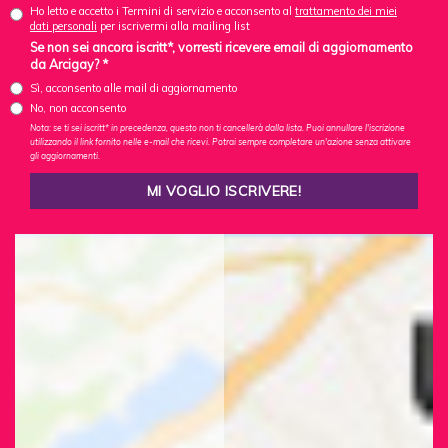
Ho letto e accetto i Termini di servizio e acconsento al
trattamento dei miei
dati personali
per iscrivermi alla mailing list
Se non sei ancora iscritt*, vorresti ricevere email di aggiornamento
da Arcigay? *
Sì, acconsento alle mail di aggiornamento
No, non acconsento
Nota: se ti sei iscritt* in precedenza, questo non ti cancellerà dalla lista. Puoi annullare l'iscrizione
utilizzando il link fornito nelle e-mail che ricevi. Potrai sempre completare un'azione senza attivare
gli aggiornamenti.