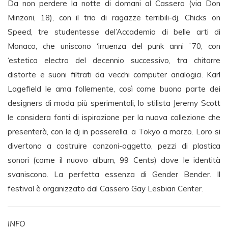
Da non perdere la notte di domani al Cassero (via Don
Minzoni, 18), con il trio di ragazze terribili-dj, Chicks on
Speed, tre studentesse del’Accademia di belle arti di
Monaco, che uniscono ‘irruenza del punk anni `70, con
‘estetica electro del decennio successivo, tra chitarre
distorte e suoni filtrati da vecchi computer analogici. Karl
Lagefield le ama follemente, così come buona parte dei
designers di moda più sperimentali, lo stilista Jeremy Scott
le considera fonti di ispirazione per la nuova collezione che
presenterà, con le dj in passerella, a Tokyo a marzo. Loro si
divertono a costruire canzoni-oggetto, pezzi di plastica
sonori (come il nuovo album, 99 Cents) dove le identità
svaniscono. La perfetta essenza di Gender Bender. Il
festival è organizzato dal Cassero Gay Lesbian Center.
INFO