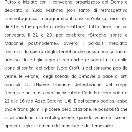
Tutto è iniziato con il convegno, organizzato dal Dams e
dedicato a Yukio Mishima (con tanto di retrospettiva
cinematografica, in programma il rarissimoYokoku, unico film
diretto ed interpretato dallo scrittore), tutto finirà con un
convegno, il 22 e 23, per celebrare «Streghe, sante e
Madonne postmoderne», ovvero i paradisi mediatici
femminili, la guerra degli stereotipi che passa non soltanto,
adesso, dalle figlie ingrate, ma anche (e soprattutto) dalle
icone ai confini del cyber (Lara Croft…) del consumo pop (le
veline, le velone), degli scenari da b-movie a base di arti
marziali. Di «Nuove frontiere del’esibizione del corpo
femminile nei mass media» discuterà Carlo Freccero sabato
22 alle 16 (via Azzo Gardino, 14). E poi techno bodies, lesbo
chic e trans glam, il piacere della citazione, le possibilità che
si dischiudono alla catalogazione, quando vanno in scena,
appunto, «gli slittamenti del maschile e del femminile».