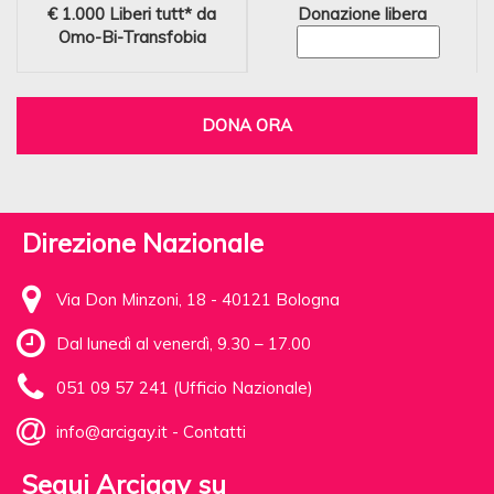
€ 1.000
Liberi tutt* da
Donazione libera
Omo-Bi-Transfobia
DONA ORA
Direzione Nazionale
Via Don Minzoni, 18 - 40121 Bologna
Dal lunedì al venerdì, 9.30 – 17.00
051 09 57 241 (Ufficio Nazionale)
info@arcigay.it
-
Contatti
Segui Arcigay su