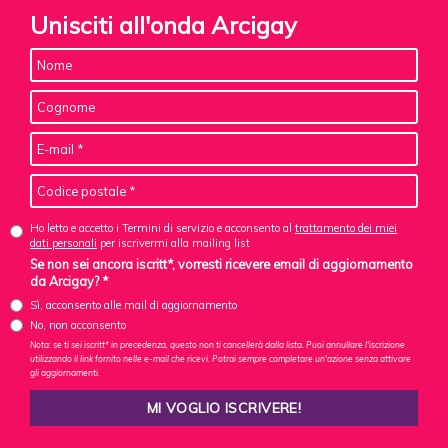
Unisciti all'onda Arcigay
Ho letto e accetto i Termini di servizio e acconsento al
trattamento dei miei
dati personali
per iscrivermi alla mailing list
Se non sei ancora iscritt*, vorresti ricevere email di aggiornamento
da Arcigay? *
Sì, acconsento alle mail di aggiornamento
No, non acconsento
Nota: se ti sei iscritt* in precedenza, questo non ti cancellerà dalla lista. Puoi annullare l'iscrizione
utilizzando il link fornito nelle e-mail che ricevi. Potrai sempre completare un'azione senza attivare
gli aggiornamenti.