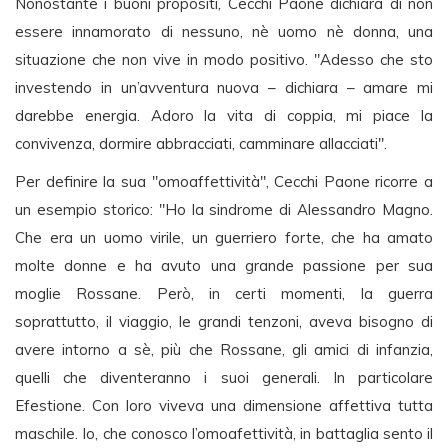
Nonostante i buoni propositi, Cecchi Paone dichiara di non
essere innamorato di nessuno, nè uomo nè donna, una
situazione che non vive in modo positivo. "Adesso che sto
investendo in un’avventura nuova – dichiara – amare mi
darebbe energia. Adoro la vita di coppia, mi piace la
convivenza, dormire abbracciati, camminare allacciati".
Per definire la sua "omoaffettività", Cecchi Paone ricorre a
un esempio storico: "Ho la sindrome di Alessandro Magno.
Che era un uomo virile, un guerriero forte, che ha amato
molte donne e ha avuto una grande passione per sua
moglie Rossane. Però, in certi momenti, la guerra
soprattutto, il viaggio, le grandi tenzoni, aveva bisogno di
avere intorno a sè, più che Rossane, gli amici di infanzia,
quelli che diventeranno i suoi generali. In particolare
Efestione. Con loro viveva una dimensione affettiva tutta
maschile. Io, che conosco l’omoafettività, in battaglia sento il