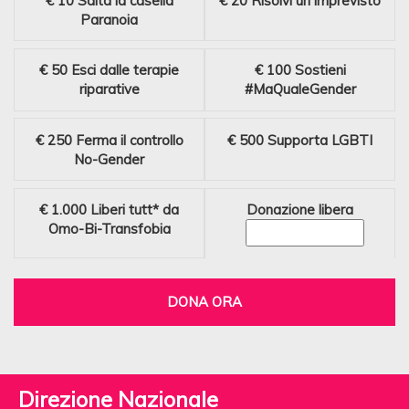
€ 10
Salta la casella
€ 20
Risolvi un imprevisto
Paranoia
€ 50
Esci dalle terapie
€ 100
Sostieni
riparative
#MaQualeGender
€ 250
Ferma il controllo
€ 500
Supporta LGBTI
No-Gender
€ 1.000
Liberi tutt* da
Donazione libera
Omo-Bi-Transfobia
DONA ORA
Direzione Nazionale