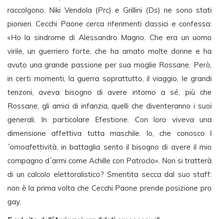
raccolgono. Niki Vendola (Prc) e Grillini (Ds) ne sono stati
pionieri. Cecchi Paone cerca riferimenti classici e confessa:
«Ho la sindrome di Alessandro Magno. Che era un uomo
virile, un guerriero forte, che ha amato molte donne e ha
avuto una grande passione per sua moglie Rossane. Però,
in certi momenti, la guerra soprattutto, il viaggio, le grandi
tenzoni, aveva bisogno di avere intorno a sé, più che
Rossane, gli amici di infanzia, quelli che diventeranno i suoi
generali. In particolare Efestione. Con loro viveva una
dimensione affettiva tutta maschile. Io, che conosco l
´omoafettività, in battaglia sento il bisogno di avere il mio
compagno d´armi come Achille con Patroclo». Non si tratterà
di un calcolo elettoralistico? Smentita secca dal suo staff:
non è la prima volta che Cecchi Paone prende posizione pro
gay.