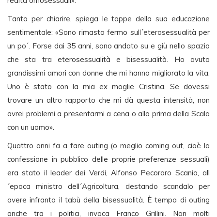
realtà omosessuali».
Tanto per chiarire, spiega le tappe della sua educazione
sentimentale: «Sono rimasto fermo sull´eterosessualità per
un po´. Forse dai 35 anni, sono andato su e giù nello spazio
che sta tra eterosessualità e bisessualità. Ho avuto
grandissimi amori con donne che mi hanno migliorato la vita.
Uno è stato con la mia ex moglie Cristina. Se dovessi
trovare un altro rapporto che mi dà questa intensità, non
avrei problemi a presentarmi a cena o alla prima della Scala
con un uomo».
Quattro anni fa a fare outing (o meglio coming out, cioè la
confessione in pubblico delle proprie preferenze sessuali)
era stato il leader dei Verdi, Alfonso Pecoraro Scanio, all
´epoca ministro dell´Agricoltura, destando scandalo per
avere infranto il tabù della bisessualità. È tempo di outing
anche tra i politici, invoca Franco Grillini. Non molti