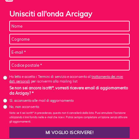
Unisciti all'onda Arcigay
Ho letto e accetto i Termini di servizio e acconsento al
trattamento dei miei
dati personali
per iscrivermi alla mailing list
Se non sei ancora iscritt*, vorresti ricevere email di aggiornamento
da Arcigay? *
Sì, acconsento alle mail di aggiornamento
No, non acconsento
Nota: se ti sei iscritt* in precedenza, questo non ti cancellerà dalla lista. Puoi annullare l'iscrizione
utilizzando il link fornito nelle e-mail che ricevi. Potrai sempre completare un'azione senza attivare
gli aggiornamenti.