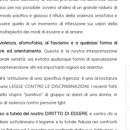
co per noi possibile: ovvero al’idea di un grande raduno di
modo pacifico e gioioso il rifiuto della violenza omofoba e
ssere quello di un momento di riflessione sui valori della
olteplicità dei modi di essere e di amare.
iolenza, al’omofobia, al fascismo e a qualsiasi forma di
ore ed orientamento
. Questa è la nostra interpretazione
rande serietà, sia evitata qualunque forma di speculazione
 mantenendone alti ed importanti ragioni ed obiettivi.
drà ‘istituzione di una specifica Agenzia: è una circostanza
enza una LEGGE CONTRO LE DISCRIMINAZIONI. I recenti fatti
ello stupro "punitivo" di gruppo ai danni di una donna, in
di violenza contro persone lgbt.
iso a tutela del nostro DIRITTO DI ESSERE
, e contro chi si
ani sottolineano il legame e la totale fiducia nei confronti
la fiducia ed il rispetto nei confronti delle sue Istituzioni e