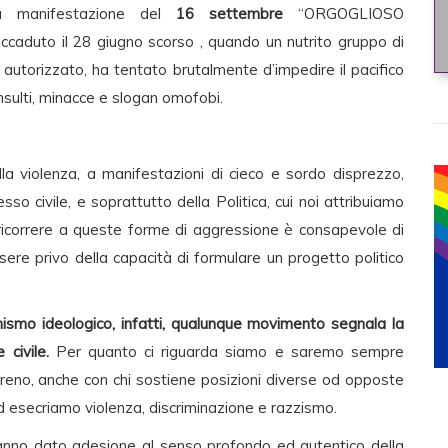
lla manifestazione del
16 settembre
“ORGOGLIOSO
aduto il 28 giugno scorso , quando un nutrito gruppo di
 autorizzato, ha tentato brutalmente d’impedire il pacifico
sulti, minacce e slogan omofobi.
 alla violenza, a manifestazioni di cieco e sordo disprezzo,
sso civile, e soprattutto della Politica, cui noi attribuiamo
i ricorrere a queste forme di aggressione è consapevole di
essere privo della capacità di formulare un progetto politico
emismo ideologico, infatti, qualunque movimento segnala la
civile.
Per quanto ci riguarda siamo e saremo sempre
ereno, anche con chi sostiene posizioni diverse od opposte
d esecriamo violenza, discriminazione e razzismo.
ani hanno dato adesione al senso profondo ed autentico della