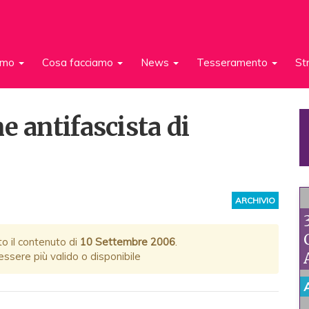
iamo
Cosa facciamo
News
Tesseramento
St
e antifascista di
ARCHIVIO
to il contenuto di
10 Settembre 2006
.
ssere più valido o disponibile