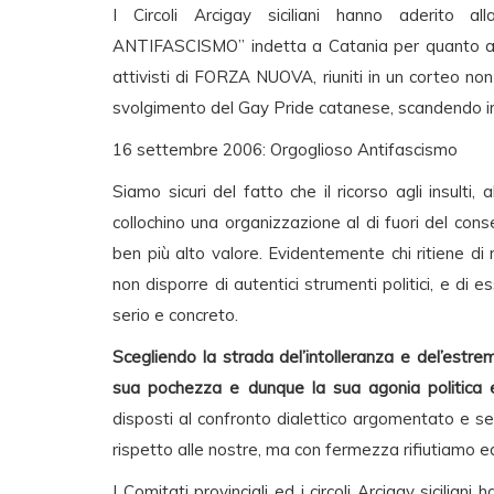
I Circoli Arcigay siciliani hanno aderito a
ANTIFASCISMO” indetta a Catania per quanto acc
attivisti di FORZA NUOVA, riuniti in un corteo non
svolgimento del Gay Pride catanese, scandendo in
16 settembre 2006: Orgoglioso Antifascismo
Siamo sicuri del fatto che il ricorso agli insulti,
collochino una organizzazione al di fuori del conse
ben più alto valore. Evidentemente chi ritiene d
non disporre di autentici strumenti politici, e di 
serio e concreto.
Scegliendo la strada del’intolleranza e del’estr
sua pochezza e dunque la sua agonia politica e 
disposti al confronto dialettico argomentato e s
rispetto alle nostre, ma con fermezza rifiutiamo e
I Comitati provinciali ed i circoli Arcigay sicili