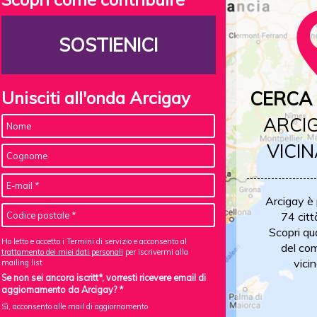
SOSTIENICI
Unisciti all'onda Arcigay
CERCA 
ARCIG
VICIN
Arcigay è
74 citt
Scopri qu
Ho letto e accetto i Termini di servizio e acconsento al
del com
trattamento dei miei dati personali
per iscrivermi alla
vicin
mailing list
Se non sei ancora iscritt*, vorresti ricevere email di
aggiornamento da Arcigay? *
Sì, acconsento alle mail di aggiornamento