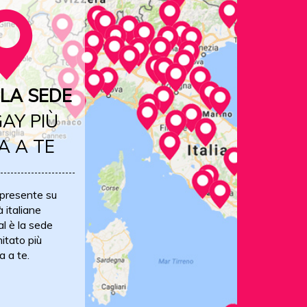
LA SEDE
AY PIÙ
A A TE
 presente su
à italiane
al è la sede
itato più
a a te.