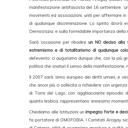
manifestazione antifascista del 16 settembre, ‘uni
movimenti ed associazioni, uniti per affermare in 
di qualunque discriminazione. Lo spirito dovrà e
Democrazia, e sulla formidabile importanza della m
Sarà ‘occasione per ribadire
un NO deciso alla v
estremismo e di totalitarismo di qualunque col
del’evento: ci auguriamo dunque che, con la più g
politica che snaturi il senso della manifestazione,
Il 2007 sarà ‘anno europeo dei diritti umani, e ve
che ancor più ci sollecita a richiedere con urg
di Torre del Lago, con ‘agghiacciante episodio d
quanto lesbica, rappresentano ‘ennesimo momento 
Chiediamo alle Istituzioni un
impegno forte e dec
fa portatore di OMOFOBIA. I Comitati Arcigay sicili
di Catania, città di esemplare apertura e civiltà, e 