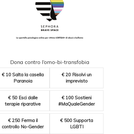
Dona contro l’omo-bi-transfobia
€ 10
Salta la casella
€ 20
Risolvi un
Paranoia
imprevisto
€ 50
Esci dalle
€ 100
Sostieni
terapie riparative
#MaQualeGender
€ 250
Ferma il
€ 500
Supporta
controllo No-Gender
LGBTI