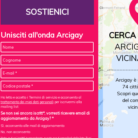
SOSTIENICI
Unisciti all'onda Arcigay
CERCA 
ARCIG
VICIN
Arcigay è
74 citt
Scopri qu
Ho letto e accetto i Termini di servizio e acconsento al
del com
trattamento dei miei dati personali
per iscrivermi alla
vicin
mailing list
Se non sei ancora iscritt*, vorresti ricevere email di
aggiornamento da Arcigay? *
Sì, acconsento alle mail di aggiornamento
No, non acconsento
Nota: se ti sei iscritt* in precedenza, questo non ti cancellerà dalla lista. Puoi