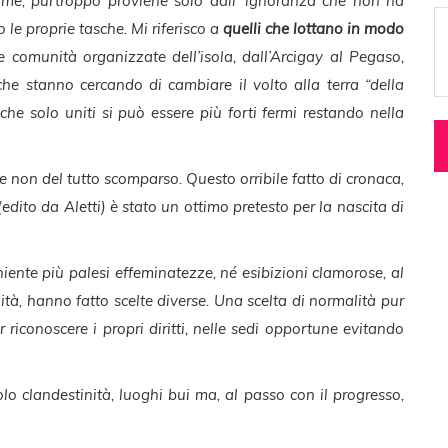
himè, purtroppo proviene solo dall’ ignoranza che non ha
lo le proprie tasche. Mi riferisco a
quelli che lottano in modo
le comunità organizzate dell’isola, dall’Arcigay al Pegaso,
che stanno cercando di cambiare il volto alla terra “della
 che solo uniti si può essere più forti fermi restando nella
se non del tutto scomparso. Questo orribile fatto di cronaca,
edito da Aletti) è stato un ottimo pretesto per la nascita di
 niente più palesi effeminatezze, né esibizioni clamorose, al
tà, hanno fatto scelte diverse. Una scelta di normalità pur
r riconoscere i propri diritti, nelle sedi opportune evitando
lo clandestinità, luoghi bui ma, al passo con il progresso,