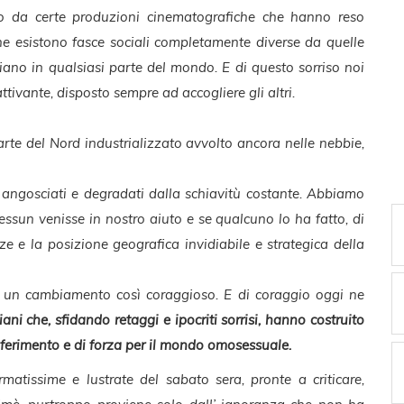
à o da certe produzioni cinematografiche che hanno reso
che esistono fasce sociali completamente diverse da quelle
piano in qualsiasi parte del mondo. E di questo sorriso noi
attivante, disposto sempre ad accogliere gli altri.
parte del Nord industrializzato avvolto ancora nelle nebbie,
, angosciati e degradati dalla schiavitù costante. Abbiamo
essun venisse in nostro aiuto e se qualcuno lo ha fatto, di
ezze e la posizione geografica invidiabile e strategica della
n un cambiamento così coraggioso. E di coraggio oggi ne
iani che, sfidando retaggi e ipocriti sorrisi, hanno costruito
riferimento e di forza per il mondo omosessuale.
rmatissime e lustrate del sabato sera, pronte a criticare,