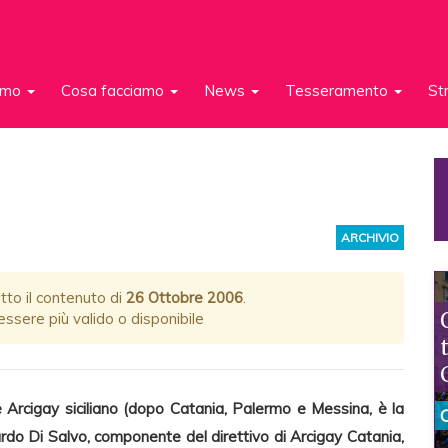
iamo
Cosa facciamo
News
Tesseramento
St
ARCHIVIO
tto il contenuto di
26 Ottobre 2006
.
ssere più valido o disponibile
le Arcigay siciliano (dopo Catania, Palermo e Messina, è la
cardo Di Salvo, componente del direttivo di Arcigay Catania,