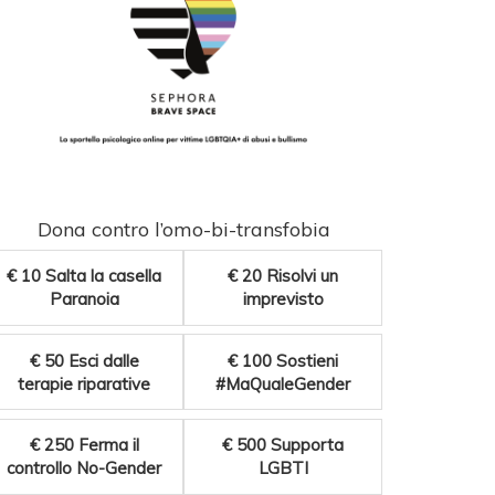
Dona contro l’omo-bi-transfobia
€ 10
Salta la casella
€ 20
Risolvi un
Paranoia
imprevisto
€ 50
Esci dalle
€ 100
Sostieni
terapie riparative
#MaQualeGender
€ 250
Ferma il
€ 500
Supporta
controllo No-Gender
LGBTI