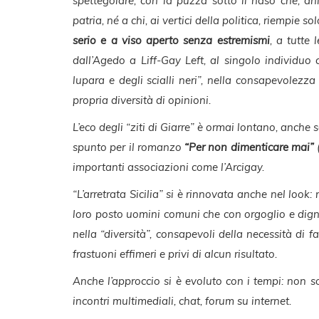
spettegolare, con la puzza sotto il naso che, a
patria, né a chi, ai vertici della politica, riempie so
serio e a viso aperto senza estremismi
, a tutte 
dall’Agedo a Liff-Gay Left, al singolo individuo 
lupara e degli scialli neri”, nella consapevolezza
propria diversità di opinioni.
L’eco degli “ziti di Giarre” è ormai lontano, anche 
spunto per il romanzo
“Per non dimenticare mai”
(
importanti associazioni come l’Arcigay.
“L’arretrata Sicilia” si è rinnovata anche nel look:
loro posto uomini comuni che con orgoglio e digni
nella “diversità”, consapevoli della necessità di fa
frastuoni effimeri e privi di alcun risultato.
Anche l’approccio si è evoluto con i tempi: non so
incontri multimediali, chat, forum su internet.