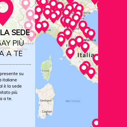
LA SEDE
AY PIÙ
A A TE
 presente su
à italiane
al è la sede
itato più
a a te.