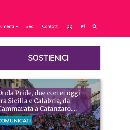
rumenti
Sedi
Contatti
SOSTIENICI
Onda Pride, due cortei oggi
tra Sicilia e Calabria, da
Cammarata a Catanzaro.
Piazzoni: «Raccontano la
COMUNICATI
nostra ostinazione»