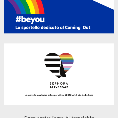
Dona contro l’omo-bi-transfobia