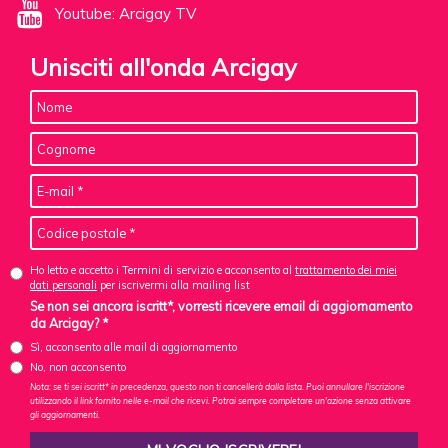
Youtube: Arcigay TV
Unisciti all'onda Arcigay
Ho letto e accetto i Termini di servizio e acconsento al
trattamento dei miei
dati personali
per iscrivermi alla mailing list
Se non sei ancora iscritt*, vorresti ricevere email di aggiornamento
da Arcigay? *
Sì, acconsento alle mail di aggiornamento
No, non acconsento
Nota: se ti sei iscritt* in precedenza, questo non ti cancellerà dalla lista. Puoi annullare l'iscrizione
utilizzando il link fornito nelle e-mail che ricevi. Potrai sempre completare un'azione senza attivare
gli aggiornamenti.