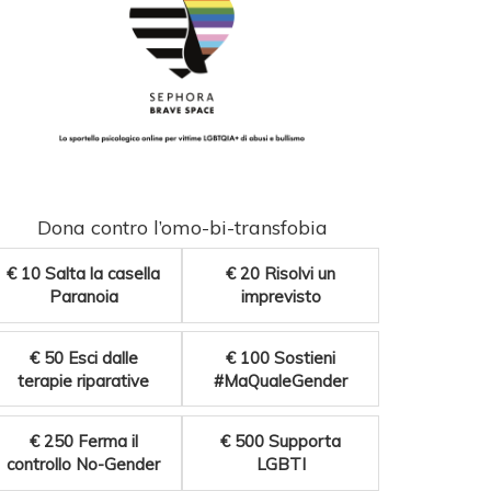
Dona contro l’omo-bi-transfobia
€ 10
Salta la casella
€ 20
Risolvi un
Paranoia
imprevisto
€ 50
Esci dalle
€ 100
Sostieni
terapie riparative
#MaQualeGender
€ 250
Ferma il
€ 500
Supporta
controllo No-Gender
LGBTI