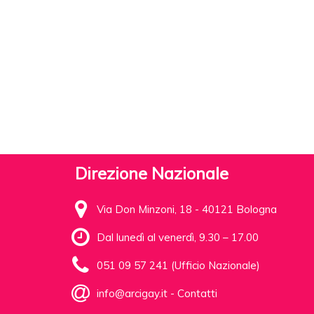
Direzione Nazionale
Via Don Minzoni, 18 - 40121 Bologna
Dal lunedì al venerdì, 9.30 – 17.00
051 09 57 241 (Ufficio Nazionale)
info@arcigay.it
-
Contatti