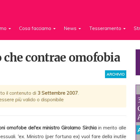
iamo
Cosa facciamo
News
Tesseramento
St
 che contrae omofobia
ARCHIVIO
to il contenuto di
3 Settembre 2007
.
ssere più valido o disponibile
ioni omofobe del'ex ministro Girolamo Sirchia
in merito alle
uali. 'ex. Ministro (per fortuna ex) vuol fare della inutile