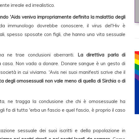
te irreale ed irrealistico.
ando 'Aids veniva impropriamente definita la malattia degli
da immunologo dovrebbe conoscere, il virus del'Hiv è
ali, spesso sposate con figli, che hanno una vita sessuale
a ne trae conclusioni aberranti.
La direttiva parla di
a casa. Non vada a donare. Donare sangue è un gesto di
ocietà in cui viviamo. 'Avis nei suoi manifesti scrive che il
ta degli omosessuali non vale meno di quella di Sirchia o di
tta, ne tragga la conclusione che chi è omosessuale ha
 fa di tutta 'erba un fascio e quel fascio, è proprio il caso
zione sessuale dei suoi iscritti e della popolazione in