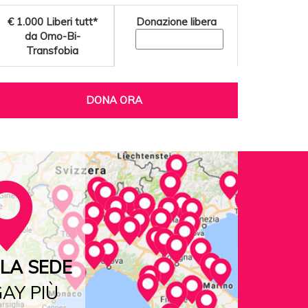
€ 1.000
Liberi tutt*
Donazione libera
da Omo-Bi-
Transfobia
DONA ORA
LA SEDE
AY PIÙ