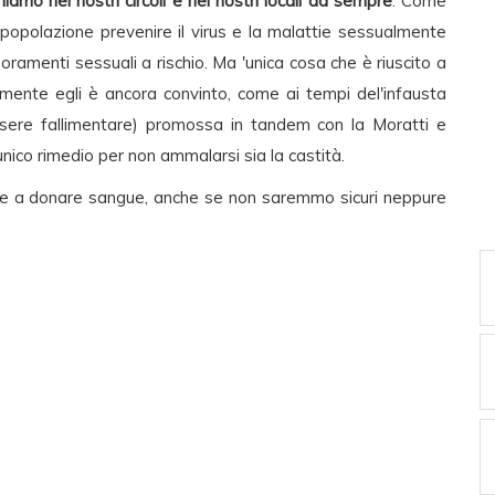
iamo nei nostri circoli e nei nostri locali da sempre
. Come
popolazione prevenire il virus e la malattie sessualmente
ramenti sessuali a rischio. Ma 'unica cosa che è riuscito a
temente egli è ancora convinto, come ai tempi del'infausta
sere fallimentare) promossa in tandem con la Moratti e
unico rimedio per non ammalarsi sia la castità.
re a donare sangue, anche se non saremmo sicuri neppure