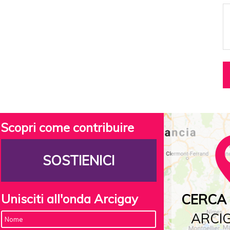
Scopri come contribuire
SOSTIENICI
Unisciti all'onda Arcigay
CERCA 
ARCIG