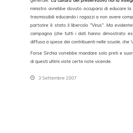
generale.
La cultura del preservativo noi la insegn
ministro avrebbe dovuto occuparsi di educare la 
trasmissibili educando i ragazzi a non avere compo
partorire è stato il libercolo "Virus". Ma eviden
campagna (che tutti i dati hanno dimostrato es
diffusa a spese dei contribuenti nelle scuole, che '
Forse Sirchia vorrebbe mandare solo preti e suo
di questi ultimi viste certe note vicende.
3 Settembre 2007