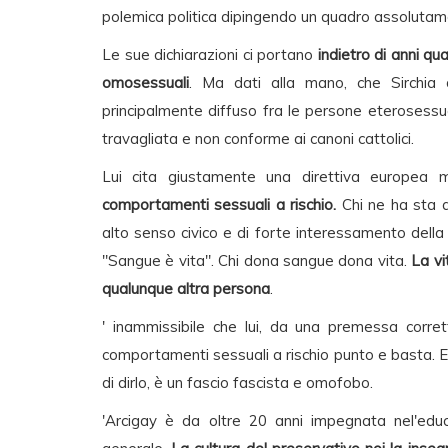
polemica politica dipingendo un quadro assolutamen
Le sue dichiarazioni ci portano
indietro di anni qu
omosessuali
. Ma dati alla mano, che Sirchia 
principalmente diffuso fra le persone eterosessu
travagliata e non conforme ai canoni cattolici.
Lui cita giustamente una direttiva europea m
comportamenti sessuali a rischio.
Chi ne ha sta 
alto senso civico e di forte interessamento della s
"Sangue è vita". Chi dona sangue dona vita.
La vi
qualunque altra persona
.
' inammissibile che lui, da una premessa corre
comportamenti sessuali a rischio punto e basta. Egli
di dirlo, è un fascio fascista e omofobo.
'Arcigay è da oltre 20 anni impegnata nel'educa