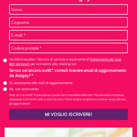
Ho letto e accetto i Termini di servizio e acconsento al
trattamento dei miei
dati personali
per iscrivermi alla mailing list
Se non sei ancora iscritt*, vorresti ricevere email di aggiornamento
da Arcigay? *
Sì, acconsento alle mail di aggiornamento
No, non acconsento
Nota: se ti sei iscritt* in precedenza, questo non ti cancellerà dalla lista. Puoi annullare l'iscrizione
utilizzando il link fornito nelle e-mail che ricevi. Potrai sempre completare un'azione senza attivare
gli aggiornamenti.