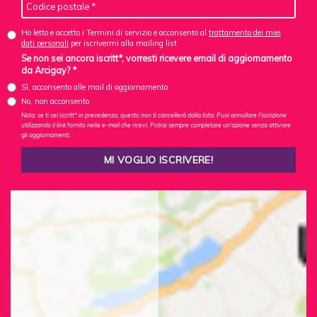
Ho letto e accetto i Termini di servizio e acconsento al
trattamento dei miei
dati personali
per iscrivermi alla mailing list
Se non sei ancora iscritt*, vorresti ricevere email di aggiornamento
da Arcigay? *
Sì, acconsento alle mail di aggiornamento
No, non acconsento
Nota: se ti sei iscritt* in precedenza, questo non ti cancellerà dalla lista. Puoi annullare l'iscrizione
utilizzando il link fornito nelle e-mail che ricevi. Potrai sempre completare un'azione senza attivare
gli aggiornamenti.