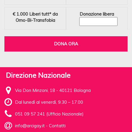
€ 1.000
Liberi tutt* da
Donazione libera
Omo-Bi-Transfobia
DONA ORA
Direzione Nazionale
Via Don Minzoni, 18 - 40121 Bologna
Dal lunedì al venerdì, 9.30 – 17.00
051 09 57 241 (Ufficio Nazionale)
info@arcigay.it
-
Contatti