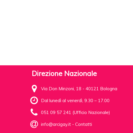
Direzione Nazionale
Via Don Minzoni, 18 - 40121 Bologna
Dal lunedì al venerdì, 9.30 – 17.00
051 09 57 241 (Ufficio Nazionale)
info@arcigay.it
-
Contatti