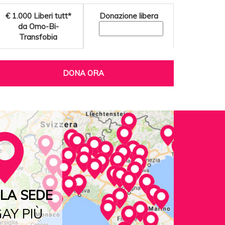
€ 1.000
Liberi tutt*
Donazione libera
da Omo-Bi-
Transfobia
DONA ORA
LA SEDE
AY PIÙ