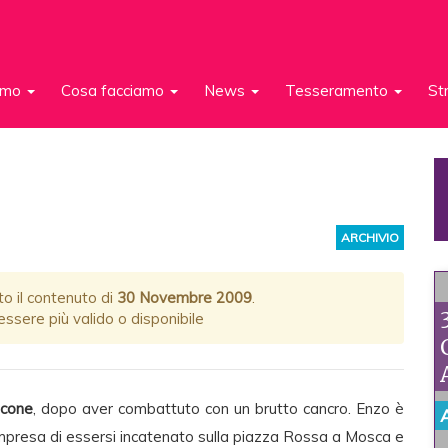
iamo
Cosa facciamo
News
Tesseramento
St
ARCHIVIO
to il contenuto di
30 Novembre 2009
.
ssere più valido o disponibile
ncone
, dopo aver combattuto con un brutto cancro. Enzo è
a l’impresa di essersi incatenato sulla piazza Rossa a Mosca e