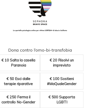
Dona contro l’omo-bi-transfobia
€ 10
Salta la casella
€ 20
Risolvi un
Paranoia
imprevisto
€ 50
Esci dalle
€ 100
Sostieni
terapie riparative
#MaQualeGender
€ 250
Ferma il
€ 500
Supporta
controllo No-Gender
LGBTI