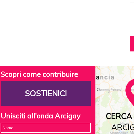
Scopri come contribuire
SOSTIENICI
Unisciti all'onda Arcigay
CERCA 
ARCIG