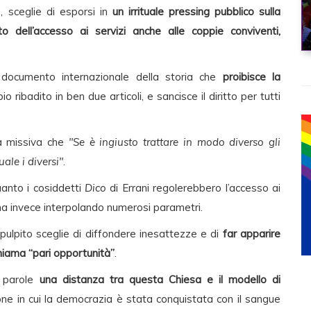
a, sceglie di esporsi in
un irrituale pressing pubblico sulla
to dell’accesso ai servizi anche alle coppie conviventi,
 documento internazionale della storia che
proibisce la
ipio ribadito in ben due articoli, e sancisce il diritto per tutti
ua missiva che
"Se è ingiusto trattare in modo diverso gli
ale i diversi"
.
uanto i cosiddetti
Dico
di Errani regolerebbero l’accesso ai
ina invece interpolando numerosi parametri.
pulpito sceglie di diffondere inesattezze e di
far apparire
hiama “pari opportunità”
.
e parole
una distanza tra questa Chiesa e il modello di
one in cui la democrazia è stata conquistata con il sangue