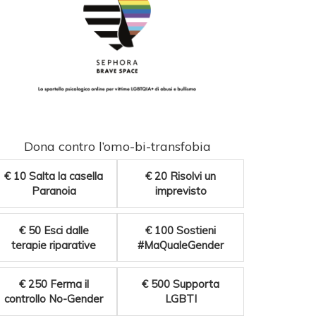
Dona contro l’omo-bi-transfobia
€ 10
Salta la casella
€ 20
Risolvi un
Paranoia
imprevisto
€ 50
Esci dalle
€ 100
Sostieni
terapie riparative
#MaQualeGender
€ 250
Ferma il
€ 500
Supporta
controllo No-Gender
LGBTI