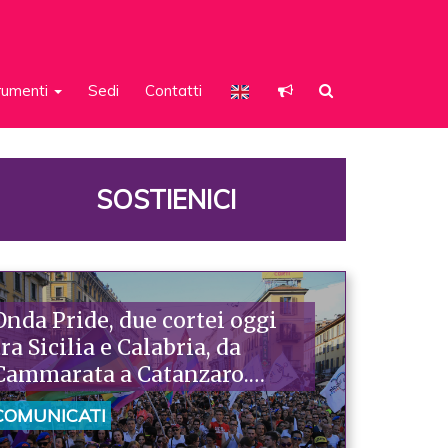
rumenti
Sedi
Contatti
SOSTIENICI
Onda Pride, due cortei oggi
tra Sicilia e Calabria, da
Cammarata a Catanzaro.
Piazzoni: «Raccontano la
COMUNICATI
nostra ostinazione»