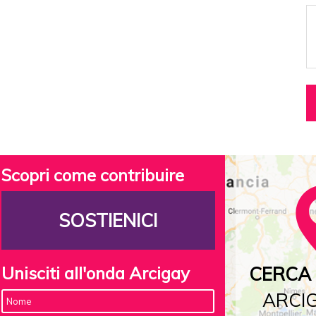
Scopri come contribuire
SOSTIENICI
Unisciti all'onda Arcigay
CERCA 
ARCIG