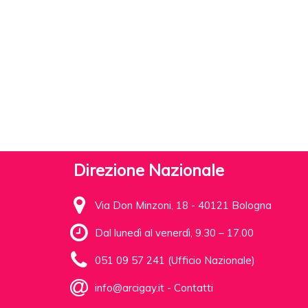
Direzione Nazionale
Via Don Minzoni, 18 - 40121 Bologna
Dal lunedì al venerdì, 9.30 – 17.00
051 09 57 241 (Ufficio Nazionale)
info@arcigay.it
-
Contatti