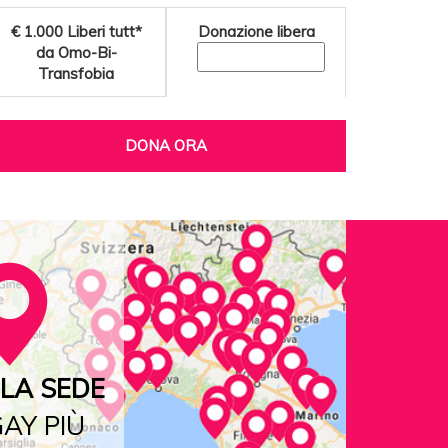
€ 1.000
Liberi tutt*
Donazione libera
da Omo-Bi-
Transfobia
DONA ORA
LA SEDE
AY PIÙ