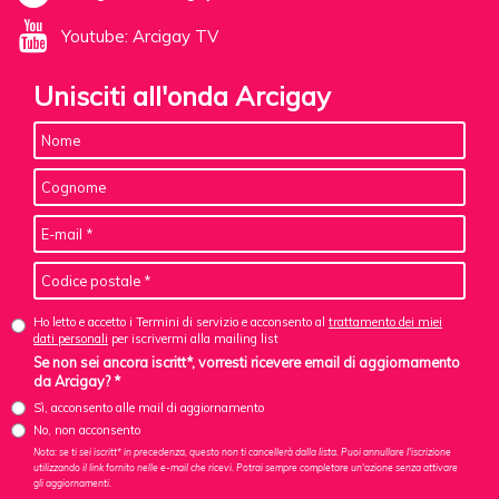
Youtube: Arcigay TV
Unisciti all'onda Arcigay
Ho letto e accetto i Termini di servizio e acconsento al
trattamento dei miei
dati personali
per iscrivermi alla mailing list
Se non sei ancora iscritt*, vorresti ricevere email di aggiornamento
da Arcigay? *
Sì, acconsento alle mail di aggiornamento
No, non acconsento
Nota: se ti sei iscritt* in precedenza, questo non ti cancellerà dalla lista. Puoi annullare l'iscrizione
utilizzando il link fornito nelle e-mail che ricevi. Potrai sempre completare un'azione senza attivare
gli aggiornamenti.