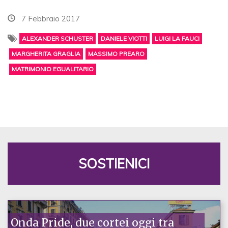
7 Febbraio 2017
ALEXANDER SCHUSTER
DANIELE VIOTTI
LUIGI LA FAUCI
MARGHERITA GRAGLIA
MASSIMO PREARO
MATRIMONIO EGUALITARIO
SOSTIENICI
Onda Pride, due cortei oggi tra