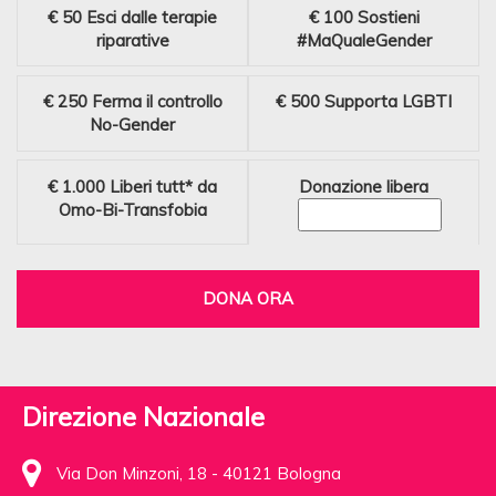
€ 50
Esci dalle terapie
€ 100
Sostieni
riparative
#MaQualeGender
€ 250
Ferma il controllo
€ 500
Supporta LGBTI
No-Gender
€ 1.000
Liberi tutt* da
Donazione libera
Omo-Bi-Transfobia
DONA ORA
Direzione Nazionale
Via Don Minzoni, 18 - 40121 Bologna