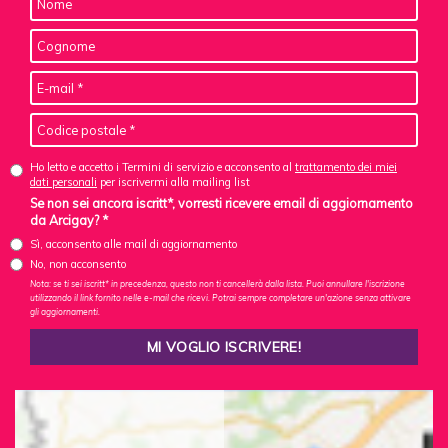
Ho letto e accetto i Termini di servizio e acconsento al
trattamento dei miei
dati personali
per iscrivermi alla mailing list
Se non sei ancora iscritt*, vorresti ricevere email di aggiornamento
da Arcigay? *
Sì, acconsento alle mail di aggiornamento
No, non acconsento
Nota: se ti sei iscritt* in precedenza, questo non ti cancellerà dalla lista. Puoi annullare l'iscrizione
utilizzando il link fornito nelle e-mail che ricevi. Potrai sempre completare un'azione senza attivare
gli aggiornamenti.