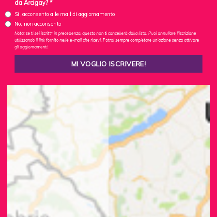
da Arcigay? *
Sì, acconsento alle mail di aggiornamento
No, non acconsento
Nota: se ti sei iscritt* in precedenza, questo non ti cancellerà dalla lista. Puoi annullare l'iscrizione
utilizzando il link fornito nelle e-mail che ricevi. Potrai sempre completare un'azione senza attivare
gli aggiornamenti.