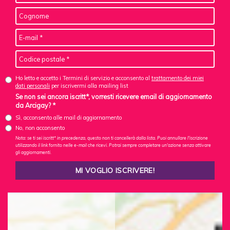
Ho letto e accetto i Termini di servizio e acconsento al
trattamento dei miei
dati personali
per iscrivermi alla mailing list
Se non sei ancora iscritt*, vorresti ricevere email di aggiornamento
da Arcigay? *
Sì, acconsento alle mail di aggiornamento
No, non acconsento
Nota: se ti sei iscritt* in precedenza, questo non ti cancellerà dalla lista. Puoi annullare l'iscrizione
utilizzando il link fornito nelle e-mail che ricevi. Potrai sempre completare un'azione senza attivare
gli aggiornamenti.