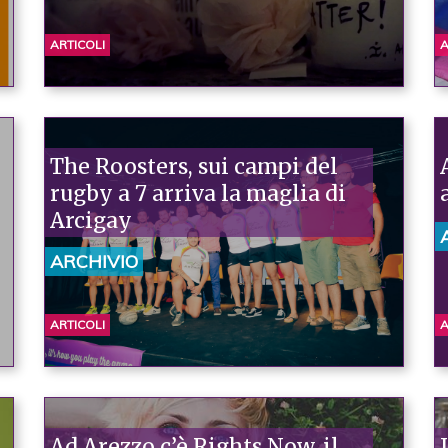
ARTICOLI
A
The Roosters, sui campi del
rugby a 7 arriva la maglia di
Arcigay
ARCHIVIO
ARTICOLI
A
Ad Arezzo c’è Rights Now, il