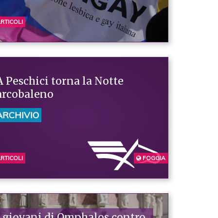
RTICOLI
A Peschici torna la Notte
arcobaleno
ARCHIVIO
RTICOLI
FOGGIA
I giovani di Omphalos contro