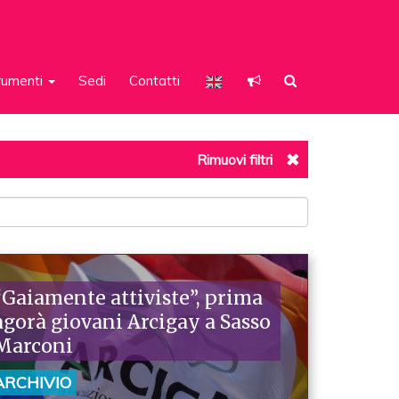
rumenti
Sedi
Contatti
Rimuovi filtri
“Gaiamente attiviste”, prima
agorà giovani Arcigay a Sasso
Marconi
ARCHIVIO