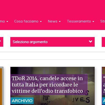
iamo
Cosa facciamo
News
Tesseramento
St
Seleziona argomento
TDoR 2014, candele accese in
tutta Italia per ricordare le
vittime dell’odio transfobico
ARCHIVIO