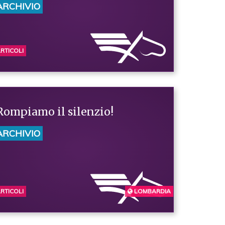
ARCHIVIO
RTICOLI
Rompiamo il silenzio!
ARCHIVIO
RTICOLI
LOMBARDIA
BERGAMO