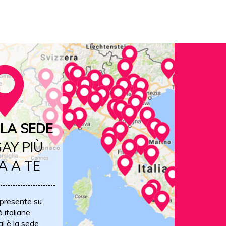
LA SEDE
AY PIÙ
A A TE
 presente su
à italiane
al è la sede