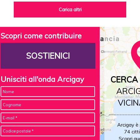
Carica altri
Scopri come contribuire
SOSTIENICI
Unisciti all'onda Arcigay
CERCA 
ARCIG
VICIN
Arcigay è
74 citt
Scopri qu