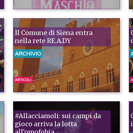
Il Comune di Siena entra
nella rete RE.A.DY
ARCHIVIO
ARTICOLI
A
#Allacciamoli: sui campi da
gioco arriva la lotta
all’omofobia