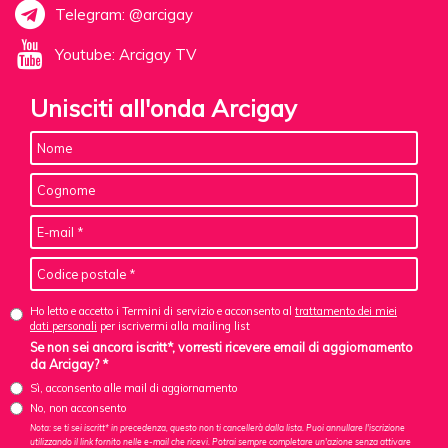
Telegram: @arcigay
Youtube: Arcigay TV
Unisciti all'onda Arcigay
Ho letto e accetto i Termini di servizio e acconsento al
trattamento dei miei
dati personali
per iscrivermi alla mailing list
Se non sei ancora iscritt*, vorresti ricevere email di aggiornamento
da Arcigay? *
Sì, acconsento alle mail di aggiornamento
No, non acconsento
Nota: se ti sei iscritt* in precedenza, questo non ti cancellerà dalla lista. Puoi annullare l'iscrizione
utilizzando il link fornito nelle e-mail che ricevi. Potrai sempre completare un'azione senza attivare