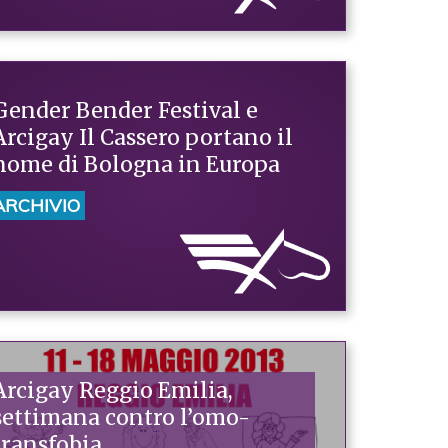
Gender Bender Festival e
Arcigay Il Cassero portano il
nome di Bologna in Europa
ARCHIVIO
Arcigay Reggio Emilia,
settimana contro l’omo-
transfobia