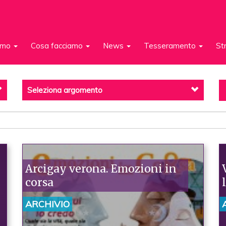
iamo
Cosa facciamo
News
Tesseramento
St
Seleziona argomento
Arcigay verona. Emozioni in
corsa
ARCHIVIO