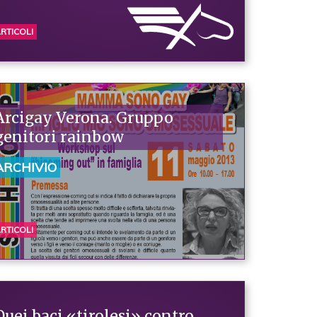
RTICOLI
Arcigay Verona. Gruppo
genitori rainbow
ARCHIVIO
RTICOLI
Quei baci «tirolesi» contro