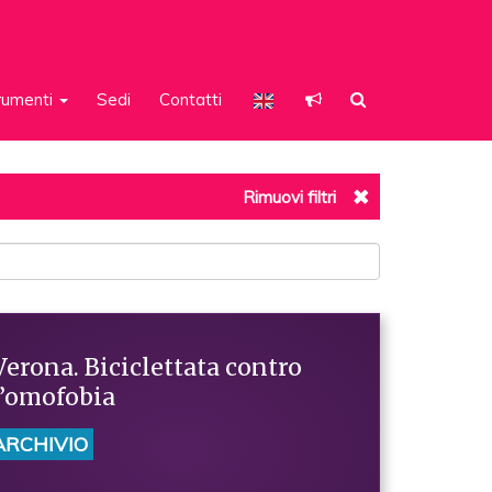
rumenti
Sedi
Contatti
Rimuovi filtri
Verona. Biciclettata contro
l’omofobia
ARCHIVIO