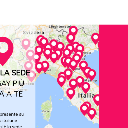
LA SEDE
AY PIÙ
A A TE
 presente su
à italiane
al è la sede