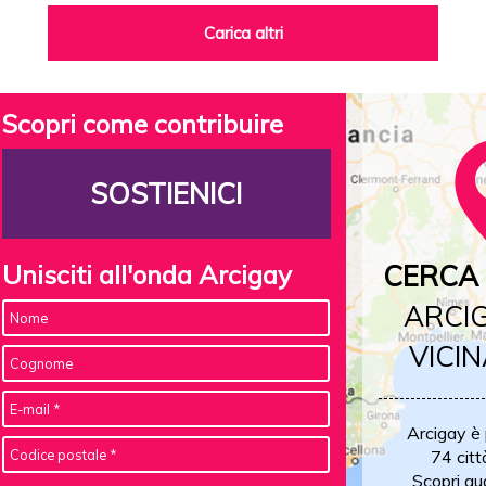
Carica altri
Scopri come contribuire
SOSTIENICI
Unisciti all'onda Arcigay
CERCA 
ARCIG
VICIN
Arcigay è
74 citt
Scopri qu