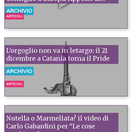
senatori per l’estensione piena
ARCHIVIO
della legge Mancino
ARTICOLI
L’orgoglio non va in letargo: il 21
dicembre a Catania torna il Pride
ARCHIVIO
ARTICOLI
Nutella o Marmellata? il video di
Carlo Gabardini per “Le cose