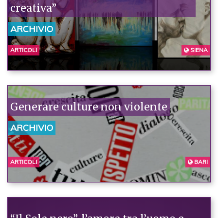
creativa”
ARCHIVIO
ARTICOLI
SIENA
Generare culture non violente
ARCHIVIO
ARTICOLI
BARI