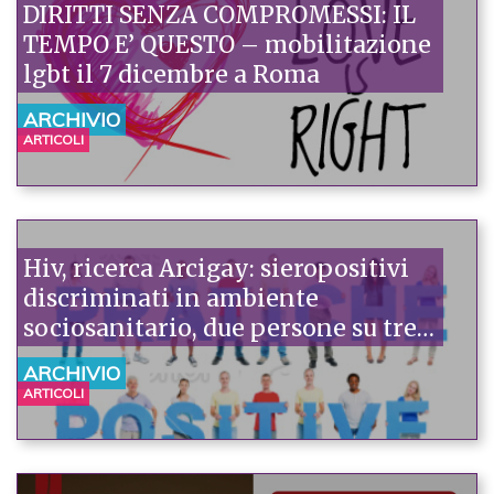
DIRITTI SENZA COMPROMESSI: IL
TEMPO E’ QUESTO – mobilitazione
lgbt il 7 dicembre a Roma
ARCHIVIO
ARTICOLI
Hiv, ricerca Arcigay: sieropositivi
discriminati in ambiente
sociosanitario, due persone su tre
lo denunciano. Maglia nera a
ARCHIVIO
dentista e pronto soccorso
ARTICOLI