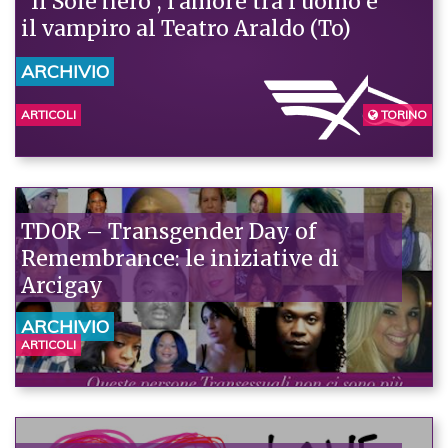
“Il Sole nero”, l’amore tra l’uomo e
il vampiro al Teatro Araldo (To)
ARCHIVIO
ARTICOLI
TORINO
TDOR – Transgender Day of
Remembrance: le iniziative di
Arcigay
ARCHIVIO
ARTICOLI