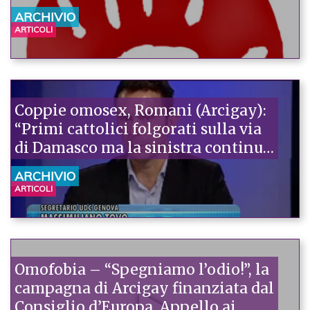
ARCHIVIO
ARTICOLI
Coppie omosex, Romani (Arcigay):
“Primi cattolici folgorati sulla via
di Damasco ma la sinistra continua
ad arretrare”
ARCHIVIO
ARTICOLI
Omofobia – “Spegniamo l’odio!”, la
campagna di Arcigay finanziata dal
Consiglio d’Europa. Appello ai