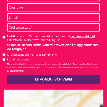
Ho letto e accetto i Termini di servizio e acconsento al
trattamento dei miei
dati personali
per iscrivermi alla mailing list
Se non sei ancora iscritt*, vorresti ricevere email di aggiornamento
da Arcigay? *
Sì, acconsento alle mail di aggiornamento
No, non acconsento
Nota: se ti sei iscritt* in precedenza, questo non ti cancellerà dalla lista. Puoi annullare l'iscrizione
utilizzando il link fornito nelle e-mail che ricevi. Potrai sempre completare un'azione senza attivare
gli aggiornamenti.