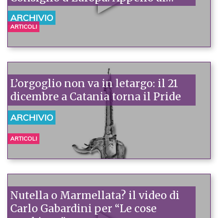
senatori per l’estensione piena
ARCHIVIO
della legge Mancino
ARTICOLI
L’orgoglio non va in letargo: il 21
dicembre a Catania torna il Pride
ARCHIVIO
ARTICOLI
Nutella o Marmellata? il video di
Carlo Gabardini per “Le cose