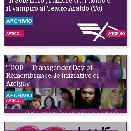
“Il Sole nero”, l’amore tra l’uomo e
il vampiro al Teatro Araldo (To)
ARCHIVIO
ARTICOLI
TORINO
TDOR – Transgender Day of
Remembrance: le iniziative di
Arcigay
ARCHIVIO
ARTICOLI