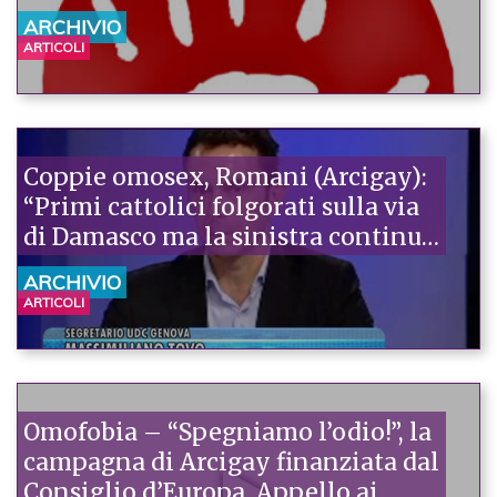
ARCHIVIO
ARTICOLI
Coppie omosex, Romani (Arcigay):
“Primi cattolici folgorati sulla via
di Damasco ma la sinistra continua
ad arretrare”
ARCHIVIO
ARTICOLI
Omofobia – “Spegniamo l’odio!”, la
campagna di Arcigay finanziata dal
Consiglio d’Europa. Appello ai