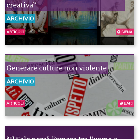
creativa”
ARCHIVIO
ARTICOLI
SIENA
Generare culture non violente
ARCHIVIO
ARTICOLI
BARI