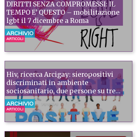
DIRITTI SENZA COMPROMESSI: IL
TEMPO E’ QUESTO – mobilitazione
lgbt il 7 dicembre a Roma
ARCHIVIO
ARTICOLI
Hiv, ricerca Arcigay: sieropositivi
discriminati in ambiente
sociosanitario, due persone su tre
lo denunciano. Maglia nera a
ARCHIVIO
dentista e pronto soccorso
ARTICOLI