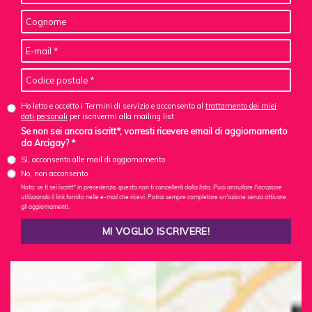
Ho letto e accetto i Termini di servizio e acconsento al
trattamento dei miei
dati personali
per iscrivermi alla mailing list
Se non sei ancora iscritt*, vorresti ricevere email di aggiornamento
da Arcigay? *
Sì, acconsento alle mail di aggiornamento
No, non acconsento
Nota: se ti sei iscritt* in precedenza, questo non ti cancellerà dalla lista. Puoi annullare l'iscrizione
utilizzando il link fornito nelle e-mail che ricevi. Potrai sempre completare un'azione senza attivare
gli aggiornamenti.