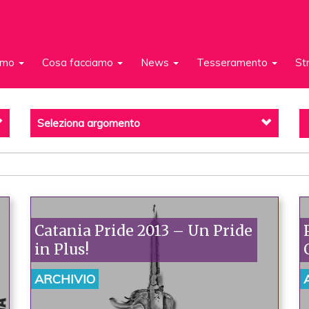
iamo
Cosa facciamo
News
Tesseramento
St
Seleziona argomento
Catania Pride 2013 – Un Pride
in Plus!
ARCHIVIO