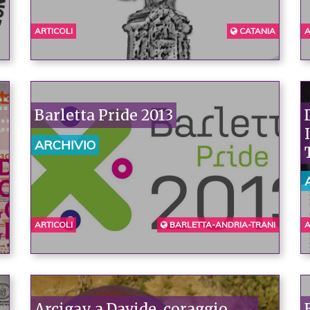
ARTICOLI
CATANIA
A
Barletta Pride 2013
ARCHIVIO
ARTICOLI
BARLETTA-ANDRIA-TRANI
A
Arcigay a Davide, coraggio