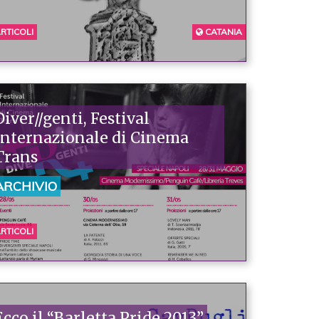
RTICOLI
CATANIA
Diver//genti, Festival
Internazionale di Cinema
Trans
ARCHIVIO
RTICOLI
Ecco il “Barletta Pride 2013”