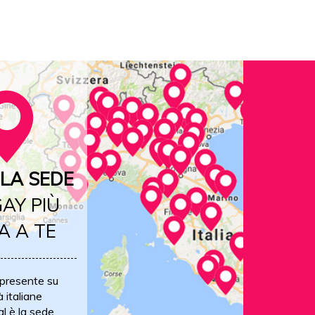
LA SEDE
AY PIÙ
A A TE
 presente su
à italiane
al è la sede