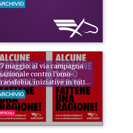
ARCHIVIO
17 maggio: al via campagna
nazionale contro l’omo-
transfobia, iniziative in tutta
Italia
ARCHIVIO
RTICOLI