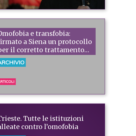
Omofobia e transfobia:
firmato a Siena un protocollo
per il corretto trattamento
giornalistico delle
ARCHIVIO
informazioni
RTICOLI
Trieste. Tutte le istituzioni
alleate contro l’omofobia