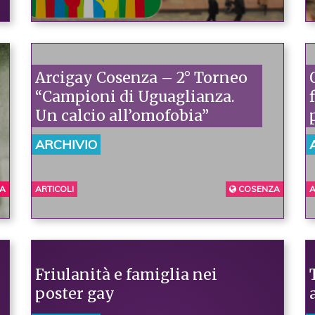
Arcigay Cosenza – 2° Torneo
“Campioni di Uguaglianza.
Un calcio all’omofobia”
ARCHIVIO
A
A
ARTICOLI
COSENZA
A
Friulanità e famiglia nei
poster gay