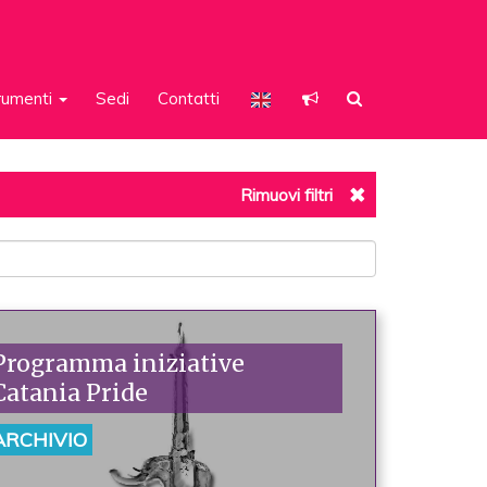
rumenti
Sedi
Contatti
Rimuovi filtri
Programma iniziative
Catania Pride
ARCHIVIO