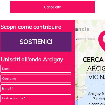
Carica altri
Scopri come contribuire
SOSTIENICI
Unisciti all'onda Arcigay
CERCA 
ARCIG
VICIN
Arcigay è
74 citt
Scopri qu