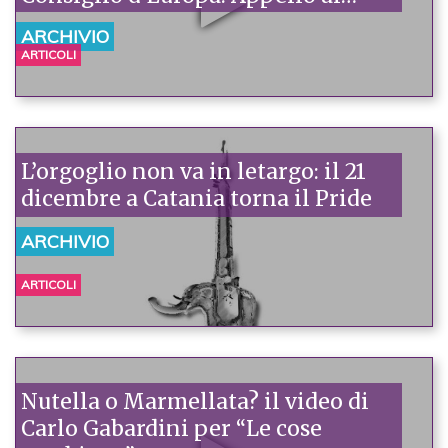
senatori per l’estensione piena
ARCHIVIO
della legge Mancino
ARTICOLI
L’orgoglio non va in letargo: il 21
dicembre a Catania torna il Pride
ARCHIVIO
ARTICOLI
Nutella o Marmellata? il video di
Carlo Gabardini per “Le cose