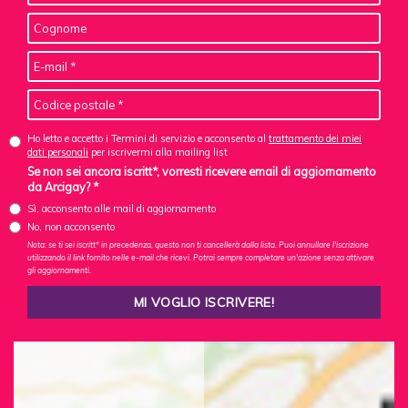
Ho letto e accetto i Termini di servizio e acconsento al
trattamento dei miei
dati personali
per iscrivermi alla mailing list
Se non sei ancora iscritt*, vorresti ricevere email di aggiornamento
da Arcigay? *
Sì, acconsento alle mail di aggiornamento
No, non acconsento
Nota: se ti sei iscritt* in precedenza, questo non ti cancellerà dalla lista. Puoi annullare l'iscrizione
utilizzando il link fornito nelle e-mail che ricevi. Potrai sempre completare un'azione senza attivare
gli aggiornamenti.