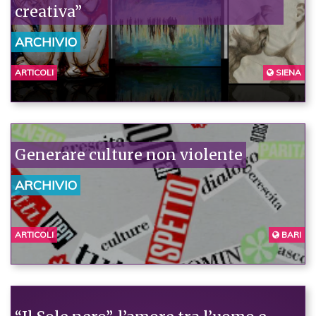
creativa”
ARCHIVIO
ARTICOLI
SIENA
Generare culture non violente
ARCHIVIO
ARTICOLI
BARI