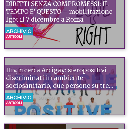
DIRITTI SENZA COMPROMESSI: IL
TEMPO E’ QUESTO – mobilitazione
lgbt il 7 dicembre a Roma
ARCHIVIO
ARTICOLI
Hiv, ricerca Arcigay: sieropositivi
discriminati in ambiente
sociosanitario, due persone su tre
lo denunciano. Maglia nera a
ARCHIVIO
dentista e pronto soccorso
ARTICOLI