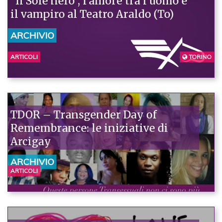
“Il Sole nero”, l’amore tra l’uomo e
il vampiro al Teatro Araldo (To)
ARCHIVIO
ARTICOLI
TORINO
TDOR – Transgender Day of
Remembrance: le iniziative di
Arcigay
ARCHIVIO
ARTICOLI