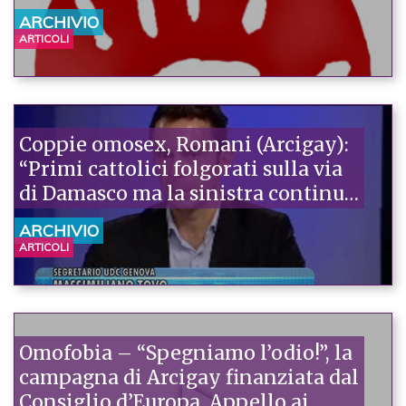
ARCHIVIO
ARTICOLI
Coppie omosex, Romani (Arcigay):
“Primi cattolici folgorati sulla via
di Damasco ma la sinistra continua
ad arretrare”
ARCHIVIO
ARTICOLI
Omofobia – “Spegniamo l’odio!”, la
campagna di Arcigay finanziata dal
Consiglio d’Europa. Appello ai