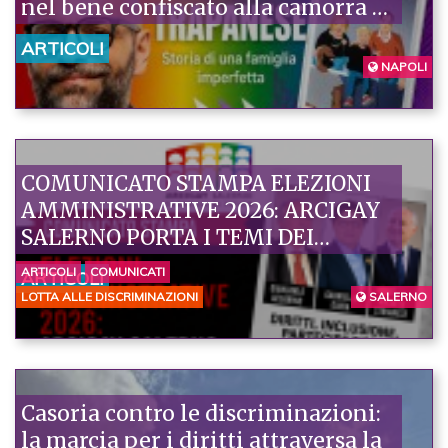
nel bene confiscato alla camorra di
Officina Cimaglia
ARTICOLI
NAPOLI
COMUNICATO STAMPA ELEZIONI
AMMINISTRATIVE 2026: ARCIGAY
SALERNO PORTA I TEMI DEI
DIRITTI E DELL’INCLUSIONE NEL
ARTICOLI
COMUNICATI
ARTICOLI
CONFRONTO CON ACCARINO (CAVA
LOTTA ALLE DISCRIMINAZIONI
SALERNO
DE’ TIRRENI), GUIDA (POSITANO) E
STRIANESE (SAN VALENTINO
TORIO)
Casoria contro le discriminazioni:
la marcia per i diritti attraversa la