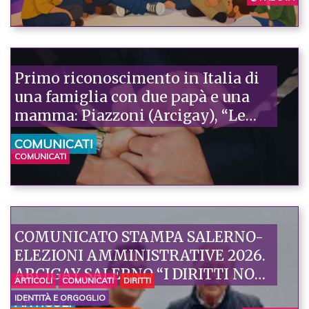
Primo riconoscimento in Italia di
una famiglia con due papà e una
mamma: Piazzoni (Arcigay), “Le
famiglie sono cambiate, le leggi
COMUNICATI
devono stare al passo”
COMUNICATI
COMUNICATO STAMPA SALERNO-
ELEZIONI AMMINISTRATIVE 2026.
ARCIGAY SALERNO “I DIRITTI NON
ARTICOLI
COMUNICATI
DIRITTI
SONO SLOGAN: SERVONO
IDENTITÀ E ORGOGLIO
ARTICOLI