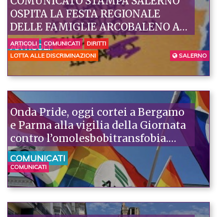
COMUNICATO STAMPA SALERNO
OSPITA LA FESTA REGIONALE
DELLE FAMIGLIE ARCOBALENO AL
PARCO DEL MERCATELLO
ARTICOLI
COMUNICATI
DIRITTI
ARTICOLI
LOTTA ALLE DISCRIMINAZIONI
SALERNO
Onda Pride, oggi cortei a Bergamo
e Parma alla vigilia della Giornata
contro l’omolesbobitransfobia.
Piazzoni: “I Pride sono l’antidoto e
COMUNICATI
la risposta all’odio”
COMUNICATI