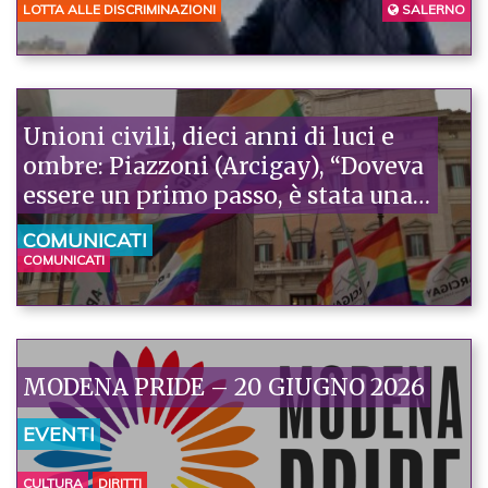
PRESENZA, ASCOLTO E
LOTTA ALLE DISCRIMINAZIONI
SALERNO
RESPONSABILITÀ”
Unioni civili, dieci anni di luci e
ombre: Piazzoni (Arcigay), “Doveva
essere un primo passo, è stata una
battuta d’arresto”
COMUNICATI
COMUNICATI
MODENA PRIDE – 20 GIUGNO 2026
EVENTI
CULTURA
DIRITTI