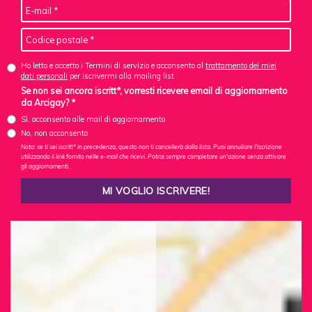
Ho letto e accetto i Termini di servizio e acconsento al
trattamento dei miei
dati personali
per iscrivermi alla mailing list
Se non sei ancora iscritt*, vorresti ricevere email di aggiornamento
da Arcigay? *
Sì, acconsento alle mail di aggiornamento
No, non acconsento
Nota: se ti sei iscritt* in precedenza, questo non ti cancellerà dalla lista. Puoi annullare l'iscrizione
utilizzando il link fornito nelle e-mail che ricevi. Potrai sempre completare un'azione senza attivare
gli aggiornamenti.