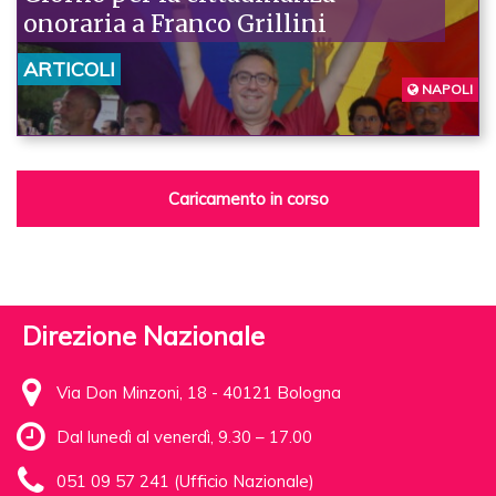
onoraria a Franco Grillini
ARTICOLI
NAPOLI
Caricamento in corso
Direzione Nazionale
Via Don Minzoni, 18 - 40121 Bologna
Dal lunedì al venerdì, 9.30 – 17.00
051 09 57 241 (Ufficio Nazionale)