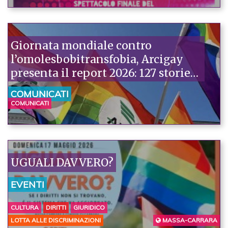
Giornata mondiale contro
l’omolesbobitransfobia, Arcigay
presenta il report 2026: 127 storie
di violenza in un anno
COMUNICATI
COMUNICATI
UGUALI DAVVERO?
EVENTI
CULTURA
DIRITTI
GIURIDICO
LOTTA ALLE DISCRIMINAZIONI
MASSA-CARRARA