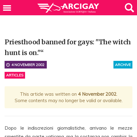
Priesthood banned for gays: "The witch
hunt is on."“
4 NOVEMBER 2002
ARCHIVE
ARTICLES
This article was written on
4 November 2002
.
Some contents may no longer be valid or available.
Dopo le indiscrezioni giornalistiche, arrivano le mezze
smentite da parte vaticana, ma la sostanza non cambia: la