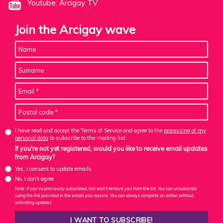
Youtube: Arcigay TV
Join the Arcigay wave
I have read and accept the Terms of Service and agree to the
processing of my
personal data
to subscribe to the mailing list
If you're not yet registered, would you like to receive email updates
from Arcigay?
Yes, I consent to update emails
No, I don't agree
Note: If you've previously subscribed, this won't remove you from the list. You can unsubscribe
using the link provided in the emails you receive. You can always complete an action without
activating updates.