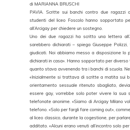
di MARIANNA BRUSCHI
PAVIA. Scritte sui banchi contro due ragazzi 
studenti del liceo Foscolo hanno sopportato per
all’Arcigay per chiedere un sostegno.
Uno dei due ragazzi ha scritto una lettera al
sarebbero dichiarati – spiega Giuseppe Polizzi, 
giudicati. Noi abbiamo messo a disposizione lo p
dichiarati in casa». Hanno sopportato per diverso t
quanto stava avvenendo tra i banchi di scuola. Nel
«Inizialmente si trattava di scritte a matita su
orientamento sessuale ritenuto sbagliato, devi
essere gay, vorrebbe solo poter vivere la sua s
telefonate anonime. «Siamo di Arcigay Milano vol
telefono. «Solo per fargli fare coming out», comme
al liceo classico, durante la cogestione, per parla
additato. «Alcuni erano venuti all’incontro solo pe