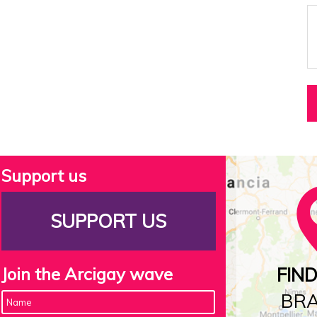
Support us
SUPPORT US
Join the Arcigay wave
FIN
BR