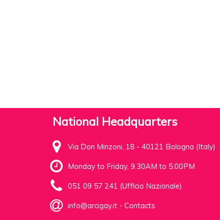
National Headquarters
Via Don Minzoni, 18 - 40121 Bologna (Italy)
Monday to Friday, 9.30AM to 5.00PM
051 09 57 241 (Ufficio Nazionale)
info@arcigay.it
-
Contacts