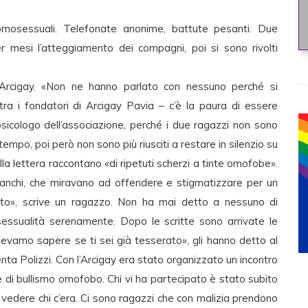
omosessuali. Telefonate anonime, battute pesanti. Due
 mesi l’atteggiamento dei compagni, poi si sono rivolti
l’Arcigay. «Non ne hanno parlato con nessuno perché si
tra i fondatori di Arcigay Pavia – c’è la paura di essere
sicologo dell’associazione, perché i due ragazzi non sono
empo, poi però non sono più riusciti a restare in silenzio su
la lettera raccontano «di ripetuti scherzi a tinte omofobe».
i banchi, che miravano ad offendere e stigmatizzare per un
ato», scrive un ragazzo. Non ha mai detto a nessuno di
essualità serenamente. Dopo le scritte sono arrivate le
evamo sapere se ti sei già tesserato», gli hanno detto al
nta Polizzi. Con l’Arcigay era stato organizzato un incontro
re di bullismo omofobo. Chi vi ha partecipato è stato subito
r vedere chi c’era. Ci sono ragazzi che con malizia prendono