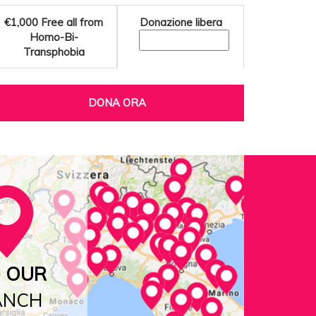
€1,000
Free all from
Donazione libera
Homo-Bi-
Transphobia
DONA ORA
D OUR
ANCH