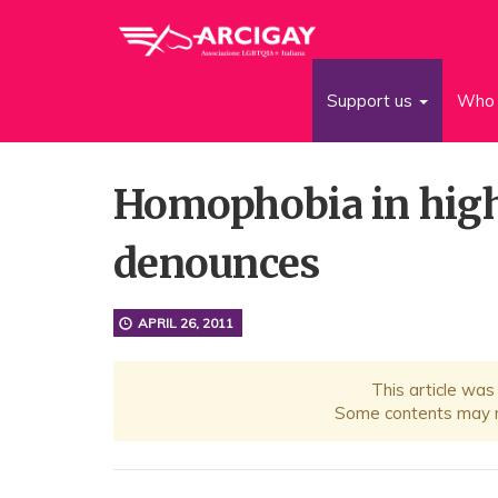
Support us
Who 
Homophobia in high
denounces
APRIL 26, 2011
This article was
Some contents may no