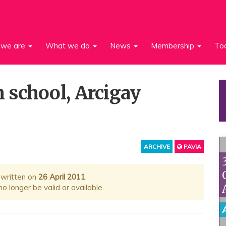
we are
What we do
News
Membership
To
 school, Arcigay
ARCHIVE
PAVIA
 written on
26 April 2011
.
 longer be valid or available.