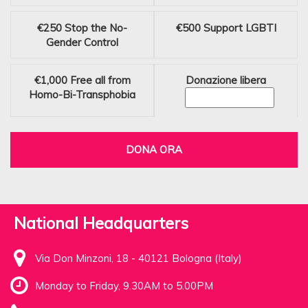
€250
Stop the No-
€500
Support LGBTI
Gender Control
€1,000
Free all from
Donazione libera
Homo-Bi-Transphobia
DONA ORA
National Headquarters
Via Don Minzoni, 18 - 40121 Bologna (Italy)
Monday to Friday, 9.30AM to 5.00PM