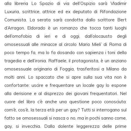
alla libreria Lo Spazio di via dell’Ospizio sarà Vladimir
Luxuria, scrittrice, attrice ed ex deputato di Rifondazione
Comunista. La serata sarà condotta dallo scrittore Bert
d’Arragon. Eldorado è un romanzo che tocca tanti luoghi
dell’omofobia di ieri e di oggi, dall’olocausto degli
omosessuali alle minacce al circolo Mario Mieli’ di Roma di
poco tempo fa, ma lo fa dosando con sapienza i toni della
tragedia e dell’ironia. Raffaele, il protagonista, è un anziano
omosessuale originario di Foggia, trasferitosi a Milano da
molti anni. Lo spaccato che si apre sulla sua vita non è
confortante: uscire e frequentare un locale gay lo espone
alla derisione e al disprezzo dei giovani frequentatori. Nel
cuore del libro c’è anche una questione poco conosciuta:
com’è, cos’è, la terza età per un gay? Tutti si interrogano sul
fatto se omosessuali si nasca o no, ma in pochi sanno come,
gay, si invecchia. Dalla dolente leggerezza delle prime