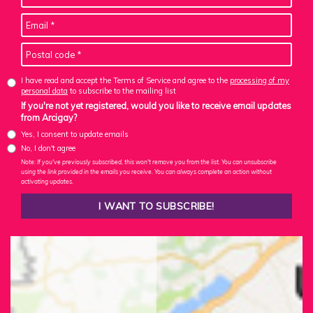
I have read and accept the Terms of Service and agree to the
processing of my
personal data
to subscribe to the mailing list
If you're not yet registered, would you like to receive email updates
from Arcigay?
Yes, I consent to update emails
No, I don't agree
Note: If you've previously subscribed, this won't remove you from the list. You can unsubscribe
using the link provided in the emails you receive. You can always complete an action without
activating updates.