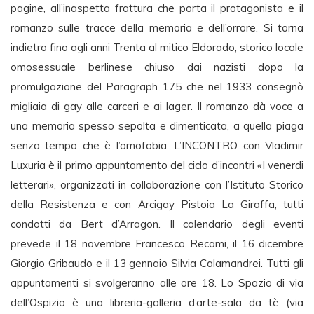
pagine, all’inaspetta frattura che porta il protagonista e il
romanzo sulle tracce della memoria e dell’orrore. Si torna
indietro fino agli anni Trenta al mitico Eldorado, storico locale
omosessuale berlinese chiuso dai nazisti dopo la
promulgazione del Paragraph 175 che nel 1933 consegnò
migliaia di gay alle carceri e ai lager. Il romanzo dà voce a
una memoria spesso sepolta e dimenticata, a quella piaga
senza tempo che è l’omofobia. L’INCONTRO con Vladimir
Luxuria è il primo appuntamento del ciclo d’incontri «I venerdi
letterari», organizzati in collaborazione con l’Istituto Storico
della Resistenza e con Arcigay Pistoia La Giraffa, tutti
condotti da Bert d’Arragon. Il calendario degli eventi
prevede il 18 novembre Francesco Recami, il 16 dicembre
Giorgio Gribaudo e il 13 gennaio Silvia Calamandrei. Tutti gli
appuntamenti si svolgeranno alle ore 18. Lo Spazio di via
dell’Ospizio è una libreria-galleria d’arte-sala da tè (via