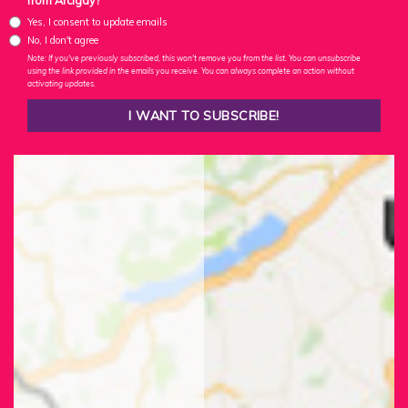
from Arcigay?
Yes, I consent to update emails
No, I don't agree
Note: If you've previously subscribed, this won't remove you from the list. You can unsubscribe
using the link provided in the emails you receive. You can always complete an action without
activating updates.