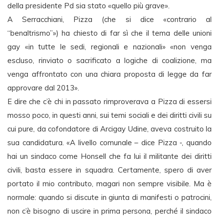
della presidente Pd sia stato «quello più grave».
A Serracchiani, Pizza (che si dice «contrario al
“benaltrismo”») ha chiesto di far sì che il tema delle unioni
gay «in tutte le sedi, regionali e nazionali» «non venga
escluso, rinviato o sacrificato a logiche di coalizione, ma
venga affrontato con una chiara proposta di legge da far
approvare dal 2013».
E dire che c’è chi in passato rimproverava a Pizza di essersi
mosso poco, in questi anni, sui temi sociali e dei diritti civili su
cui pure, da cofondatore di Arcigay Udine, aveva costruito la
sua candidatura. «A livello comunale – dice Pizza -, quando
hai un sindaco come Honsell che fa lui il militante dei diritti
civili, basta essere in squadra. Certamente, spero di aver
portato il mio contributo, magari non sempre visibile. Ma è
normale: quando si discute in giunta di manifesti o patrocini,
non c’è bisogno di uscire in prima persona, perché il sindaco