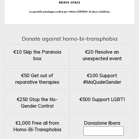
Donate against homo-bi-transphobia
€10
Skip the Paranoia
€20
Resolve an
box
unexpected event
€50
Get out of
€100
Support
reparative therapies
#MaQualeGender
€250
Stop the No-
€500
Support LGBTI
Gender Control
€1,000
Free all from
Donazione libera
Homo-Bi-Transphobia