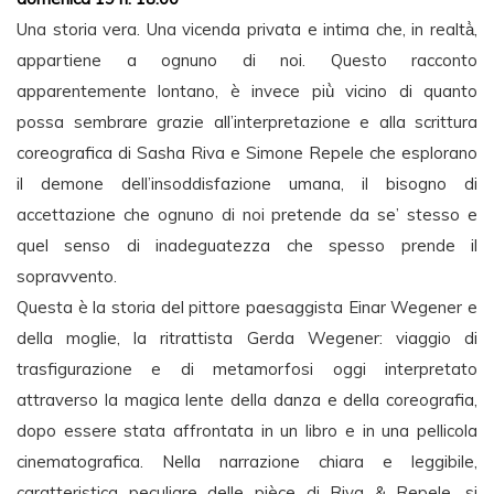
Una storia vera. Una vicenda privata e intima che, in realtà̀,
appartiene a ognuno di noi. Questo racconto
apparentemente lontano, è invece più̀ vicino di quanto
possa sembrare grazie all’interpretazione e alla scrittura
coreografica di Sasha Riva e Simone Repele che esplorano
il demone dell’insoddisfazione umana, il bisogno di
accettazione che ognuno di noi pretende da se’ stesso e
quel senso di inadeguatezza che spesso prende il
sopravvento.
Questa è la storia del pittore paesaggista Einar Wegener e
della moglie, la ritrattista Gerda Wegener: viaggio di
trasfigurazione e di metamorfosi oggi interpretato
attraverso la magica lente della danza e della coreografia,
dopo essere stata affrontata in un libro e in una pellicola
cinematografica. Nella narrazione chiara e leggibile,
caratteristica peculiare delle pièce di Riva & Repele, si