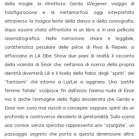
della moglie, la ritrattista Gerda Wegener: viaggio di
trasfigurazione e di metamorfosi oggi interpretato
attraverso la magica lente della danza e della coreografia,
dopo essere stata affrontata in un libro e in una pellicola
cinematografica. Nella narrazione chiara e leggibile,
caratteristica peculiare delle pièce di Riva & Repele, si
affacciano in Lili Elbe Show due piani di realtà̀: il racconto
della vicenda di Einar che, nell’ansia di ricerca della propria
identità̀ diventerà̀ Lili e il livello della fiaba, degli “spiriti”, dei
“fantasmi” che intorno a Lui/Lei si aggirano. Una “petite
femme fatale” scolpisce fin dall’inizio l’anima nuda di Einar
ma è anche l’immagine della figlia desiderata che Gerda e
Einar non sono mai riusciti a concepire seppure spinti da un
profondo e controverso desiderio di genitorialità̀. Sulla scena
una cornice senza specchio rappresenta uno “stargate”, un
passaggio segreto che porta a questa dimensione altra,