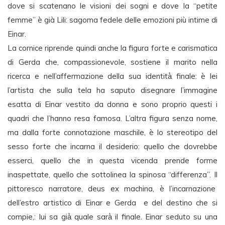
dove si scatenano le visioni dei sogni e dove la “petite
femme” è già Lili: sagoma fedele delle emozioni più intime di
Einar.
La cornice riprende quindi anche la figura forte e carismatica
di Gerda che, compassionevole, sostiene il marito nella
ricerca e nell’affermazione della sua identità̀ finale: è lei
l’artista che sulla tela ha saputo disegnare l’immagine
esatta di Einar vestito da donna e sono proprio questi i
quadri che l’hanno resa famosa. L’altra figura senza nome,
ma dalla forte connotazione maschile, è lo stereotipo del
sesso forte che incarna il desiderio: quello che dovrebbe
esserci, quello che in questa vicenda prende forme
inaspettate, quello che sottolinea la spinosa “differenza”. Il
pittoresco narratore, deus ex machina, è l’incarnazione
dell’estro artistico di Einar e Gerda e del destino che si
compie,: lui sa già̀ quale sarà̀ il finale. Einar seduto su una