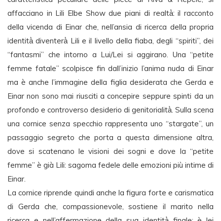
affacciano in Lili Elbe Show due piani di realtà̀: il racconto
della vicenda di Einar che, nell’ansia di ricerca della propria
identità̀ diventerà̀ Lili e il livello della fiaba, degli “spiriti”, dei
“fantasmi” che intorno a Lui/Lei si aggirano. Una “petite
femme fatale” scolpisce fin dall’inizio l’anima nuda di Einar
ma è anche l’immagine della figlia desiderata che Gerda e
Einar non sono mai riusciti a concepire seppure spinti da un
profondo e controverso desiderio di genitorialità̀. Sulla scena
una cornice senza specchio rappresenta uno “stargate”, un
passaggio segreto che porta a questa dimensione altra,
dove si scatenano le visioni dei sogni e dove la “petite
femme” è già Lili: sagoma fedele delle emozioni più intime di
Einar.
La cornice riprende quindi anche la figura forte e carismatica
di Gerda che, compassionevole, sostiene il marito nella
ricerca e nell’affermazione della sua identità̀ finale: è lei