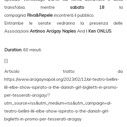
transfobia, mentre
sabato 18
la
compagnia
Riva&Repele
incontrerà il pubblico.
Entrambe le serate vedranno la presenza delle
Associazioni
Antinoo Arcigay Naples
And
i Ken ONLUS
.
Duration:
60 minuti
[:]
Articolo tratto da
https://www.arcigaynapoli.org/2023/02/12/al-teatro-bellini-
lili-elbe-show-ispirato-a-the-danish-girl-biglietti-in-promo-
per-tesserati-arcigay/?
utm_source=rss&utm_medium=rss&utm_campaign=al-
teatro-bellini-lili-elbe-show-ispirato-a-the-danish-girl-
biglietti-in-promo-per-tesserati-arcigay