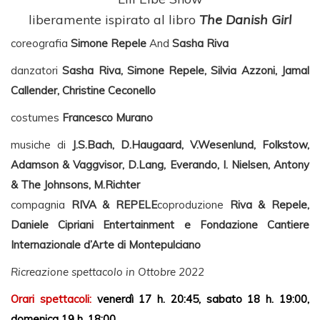
liberamente ispirato al libro
The Danish Girl
coreografia
Simone Repele
And
Sasha Riva
danzatori
Sasha Riva, Simone Repele, Silvia Azzoni, Jamal
Callender, Christine Ceconello
costumes
Francesco Murano
musiche di
J
.S.Bach, D.Haugaard, V.Wesenlund, Folkstow,
Adamson & Vaggvisor, D.Lang, Everando, I. Nielsen, Antony
& The Johnsons, M.Richter
compagnia
RIVA & REPELE
coproduzione
Riva & Repele,
Daniele Cipriani Entertainment e Fondazione Cantiere
Internazionale d’Arte di Montepulciano
Ricreazione spettacolo in Ottobre 2022
Orari spettacoli:
venerdì 17 h. 20:45, sabato 18 h. 19:00,
domenica 19 h. 18:00