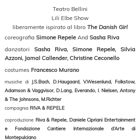
Teatro Bellini
Lili Elbe Show
liberamente ispirato al libro
The Danish Girl
coreografia
Simone Repele
And
Sasha Riva
danzatori
Sasha Riva, Simone Repele, Silvia
Azzoni, Jamal Callender, Christine Ceconello
costumes
Francesco Murano
musiche di
J
.S.Bach, D.Haugaard, V.Wesenlund, Folkstow,
Adamson & Vaggvisor, D.Lang, Everando, I. Nielsen, Antony
& The Johnsons, M.Richter
compagnia
RIVA & REPELE
coproduzione
Riva & Repele, Daniele Cipriani Entertainment
e Fondazione Cantiere Internazionale d’Arte di
Montepulciano