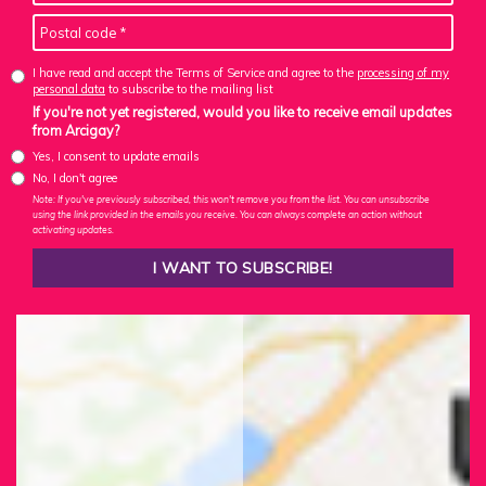
I have read and accept the Terms of Service and agree to the
processing of my
personal data
to subscribe to the mailing list
If you're not yet registered, would you like to receive email updates
from Arcigay?
Yes, I consent to update emails
No, I don't agree
Note: If you've previously subscribed, this won't remove you from the list. You can unsubscribe
using the link provided in the emails you receive. You can always complete an action without
activating updates.