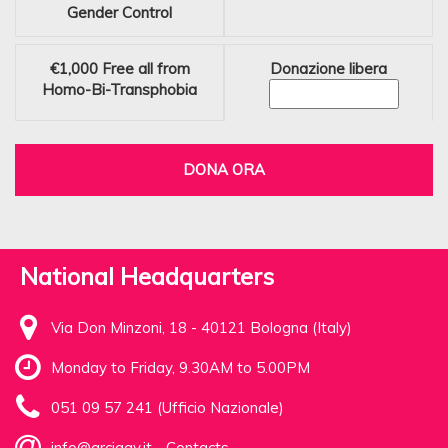
Gender Control
€1,000
Free all from
Donazione libera
Homo-Bi-Transphobia
DONA ORA
National Headquarters
Via Don Minzoni, 18 - 40121 Bologna (Italy)
Monday to Friday, 9.30AM to 5.00PM
051 09 57 241 (Ufficio Nazionale)
info@arcigay.it
-
Contacts