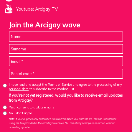
Youtube: Arcigay TV
Join the Arcigay wave
I have read and accept the Terms of Service and agree to the
processing of my
personal data
to subscribe to the mailing list
If you're not yet registered, would you like to receive email updates
from Arcigay?
Yes, I consent to update emails
No, I don't agree
Note: If you've previously subscribed, this won't remove you from the list. You can unsubscribe
using the link provided in the emails you receive. You can always complete an action without
activating updates.