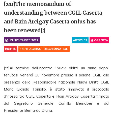
[:en]The memorandum of
understanding between CGIL Caserta
and Rain Arcigay Caserta onlus has
been renewed[:]
13 NOVEMBER 2017
ARTICLES
CASERTA
RIGHTS
FIGHT AGAINST DISCRIMINATION
[:it]Al termine dell’incontro “Nuovi diritti: un anno dopo”
tenutosi venerdì 10 novembre presso il salone CGIL alla
presenza della Responsabile nazionale Nuovi Diritti CGIL
Maria Gigliola Toniollo, è stato rinnovato il protocollo
d’intesa tra CGIL Caserta e Rain Arcigay Caserta firmato
dal Segretario Generale Camilla Bernabei e dal
Presidente Bernardo Diana.