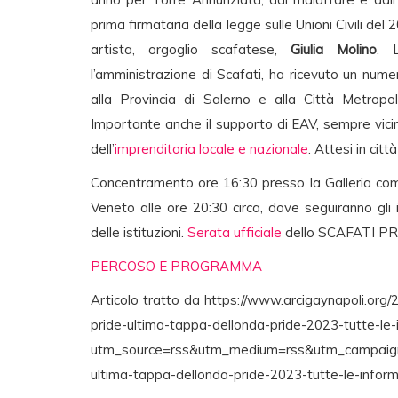
prima firmataria della legge sulle Unioni Civili del 
artista, orgoglio scafatese,
Giulia Molino
. L
l’amministrazione di Scafati, ha ricevuto un nume
alla Provincia di Salerno e alla Città Metrop
Importante anche il supporto di EAV, sempre vici
dell’
imprenditoria locale e nazionale
. Attesi in citt
Concentramento ore 16:30 presso la Galleria comme
Veneto alle ore 20:30 circa, dove seguiranno gli in
delle istituzioni.
Serata ufficiale
dello SCAFATI PRI
PERCOSO E PROGRAMMA
Articolo tratto da https://www.arcigaynapoli.org
pride-ultima-tappa-dellonda-pride-2023-tutte-le-
utm_source=rss&utm_medium=rss&utm_campaign=s
ultima-tappa-dellonda-pride-2023-tutte-le-inform