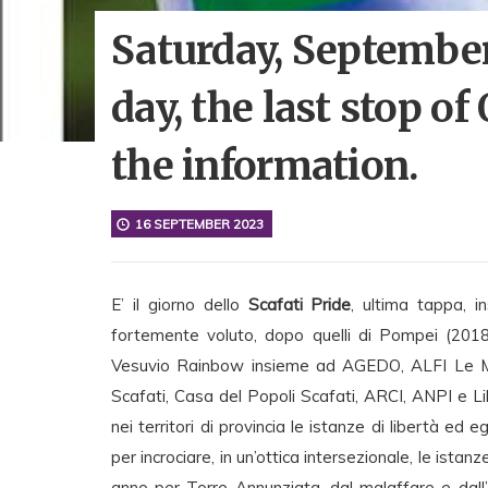
Saturday, September 
day, the last stop o
the information.
16 SEPTEMBER 2023
E’ il giorno dello
Scafati Pride
, ultima tappa, i
fortemente voluto, dopo quelli di Pompei (2018
Vesuvio Rainbow insieme ad AGEDO, ALFI Le M
Scafati, Casa del Popoli Scafati, ARCI, ANPI e L
nei territori di provincia le istanze di libertà ed
per incrociare, in un’ottica intersezionale, le istan
anno per Torre Annunziata, dal malaffare e dall’i