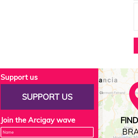
Support us
SUPPORT US
Join the Arcigay wave
FIN
BR