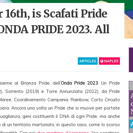
16th, is Scafati Pride
f ONDA PRIDE 2023. All
ARTICLES
NAPLES
nsieme al Brianza Pride, dell’
Onda Pride 2023
. Un Pride
), Sorrento (2019) e Torre Annunziata (2022), da Pride
aree, Coordinamento Campania Rainbow, Corto Circuito
ibera. Ancora una volta un Pride che si muove per portate
 eguaglianza, geni costituenti il DNA di ogni Pride, ma anche
ze di un territorio martoriato, in questo caso, come lo scorso
llegalità. Con noi
due madrine d’eccezione
, l’ex senatrice,