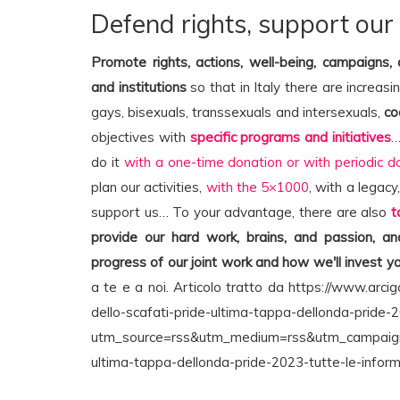
Defend rights, support our
Promote rights, actions, well-being, campaigns,
and institutions
so that in Italy there are increasi
gays, bisexuals, transsexuals and intersexuals,
co
objectives with
specific programs and initiatives
…
do it
with a one-time donation or with periodic d
plan our activities,
with the 5×1000
, with a legacy
support us… To your advantage, there are also
t
provide our hard work, brains, and passion, 
progress of our joint work and how we'll invest yo
a te e a noi. Articolo tratto da https://www.arc
dello-scafati-pride-ultima-tappa-dellonda-pride-2
utm_source=rss&utm_medium=rss&utm_campaign=s
ultima-tappa-dellonda-pride-2023-tutte-le-inform