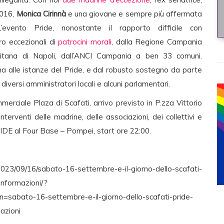
2016,
Monica Cirinnà
e una giovane e sempre più affermata
’evento Pride, nonostante il rapporto difficile con
ro eccezionali di
patrocini morali
, dalla Regione Campania
olitana di Napoli, dall’ANCI Campania a ben 33 comuni.
na alle istanze del Pride, e dal robusto sostegno da parte
à diversi amministratori locali e alcuni parlamentari.
rciale Plaza di Scafati, arrivo previsto in P.zza Vittorio
terventi delle madrine, delle associazioni, dei collettivi e
DE al Four Base – Pompei, start ore 22:00.
/2023/09/16/sabato-16-settembre-e-il-giorno-dello-scafati-
informazioni/?
abato-16-settembre-e-il-giorno-dello-scafati-pride-
azioni