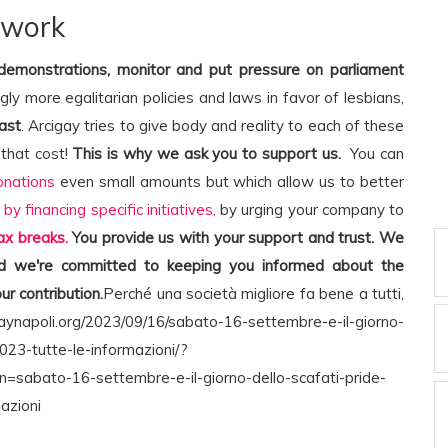
 work
 demonstrations, monitor and put pressure on parliament
ngly more egalitarian policies and laws in favor of lesbians,
ast
. Arcigay tries to give body and reality to each of these
that cost!
This is why we ask you to support us.
You can
onations
even small amounts but which allow us to better
,
by financing specific initiatives,
by urging your company to
ax breaks.
You provide us with your support and trust. We
and we're committed to keeping you informed about the
ur contribution.
Perché una società migliore fa bene a tutti,
igaynapoli.org/2023/09/16/sabato-16-settembre-e-il-giorno-
023-tutte-le-informazioni/?
abato-16-settembre-e-il-giorno-dello-scafati-pride-
azioni