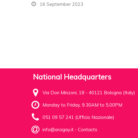
16 September 2023
National Headquarters
Via Don Minzoni, 18 - 40121 Bologna (Italy)
Monday to Friday, 9.30AM to 5.00PM
051 09 57 241 (Ufficio Nazionale)
info@arcigay.it
-
Contacts