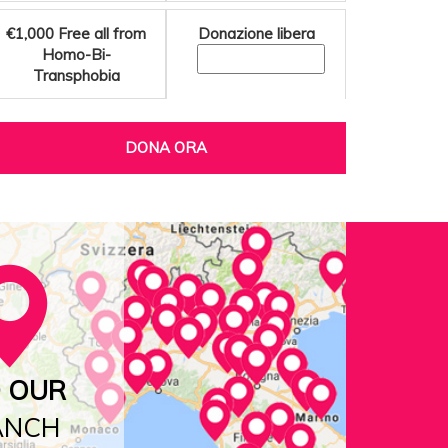
€1,000
Free all from
Donazione libera
Homo-Bi-
Transphobia
DONA ORA
D OUR
ANCH