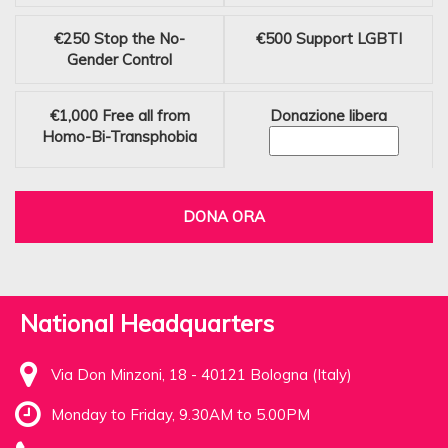
€250
Stop the No-
€500
Support LGBTI
Gender Control
€1,000
Free all from
Donazione libera
Homo-Bi-Transphobia
DONA ORA
National Headquarters
Via Don Minzoni, 18 - 40121 Bologna (Italy)
Monday to Friday, 9.30AM to 5.00PM