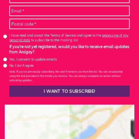
I have read and accept the Terms of Service and agree to the
processing of my
personal data
to subscribe to the mailing list
If you're not yet registered, would you like to receive email updates
from Arcigay?
Yes, I consent to update emails
No, I don't agree
Note: If you've previously subscribed, this won't remove you from the list. You can unsubscribe
using the link provided in the emails you receive. You can always complete an action without
activating updates.