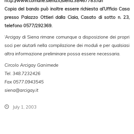
http://www.comune.siena.it/siena.3B467783.run
Copia del bando può inoltre essere richiesta al’Ufficio Casa
presso Palazzo Ottieri dalla Ciaia, Casato di sotto n. 23,
telefono 0577/292369.
‘Arcigay di Siena rimane comunque a disposizione dei propri
soci per aiutarli nella compilazione dei moduli e per qualsiasi
altra informazione preliminare possa essere necessaria.
Circolo Arcigay Ganimede
Tel. 348.7232426
Fax 0577.0943545
siena@arcigay.it
July 1, 2003