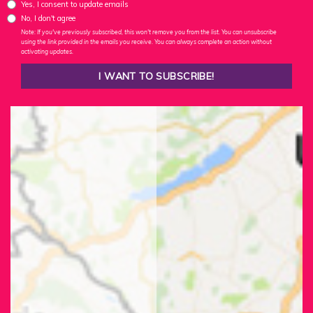
Yes, I consent to update emails
No, I don't agree
Note: If you've previously subscribed, this won't remove you from the list. You can unsubscribe
using the link provided in the emails you receive. You can always complete an action without
activating updates.