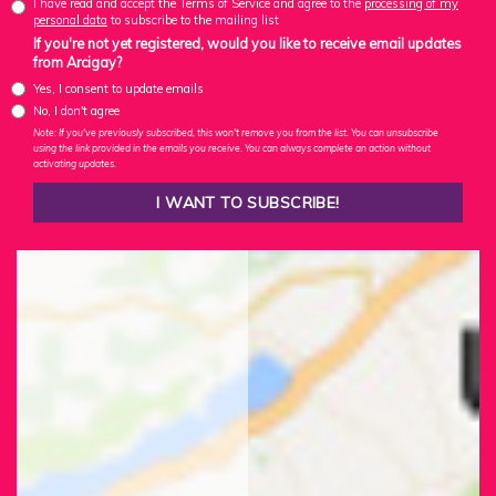
I have read and accept the Terms of Service and agree to the
processing of my
personal data
to subscribe to the mailing list
If you're not yet registered, would you like to receive email updates
from Arcigay?
Yes, I consent to update emails
No, I don't agree
Note: If you've previously subscribed, this won't remove you from the list. You can unsubscribe
using the link provided in the emails you receive. You can always complete an action without
activating updates.