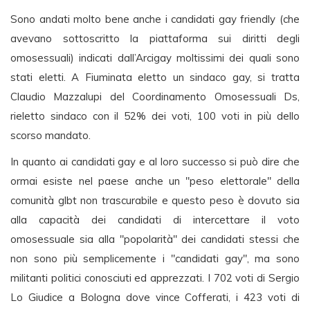
Sono andati molto bene anche i candidati gay friendly (che
avevano sottoscritto la piattaforma sui diritti degli
omosessuali) indicati dall’Arcigay moltissimi dei quali sono
stati eletti. A Fiuminata eletto un sindaco gay, si tratta
Claudio Mazzalupi del Coordinamento Omosessuali Ds,
rieletto sindaco con il 52% dei voti, 100 voti in più dello
scorso mandato.
In quanto ai candidati gay e al loro successo si può dire che
ormai esiste nel paese anche un "peso elettorale" della
comunità glbt non trascurabile e questo peso è dovuto sia
alla capacità dei candidati di intercettare il voto
omosessuale sia alla "popolarità" dei candidati stessi che
non sono più semplicemente i "candidati gay", ma sono
militanti politici conosciuti ed apprezzati. I 702 voti di Sergio
Lo Giudice a Bologna dove vince Cofferati, i 423 voti di