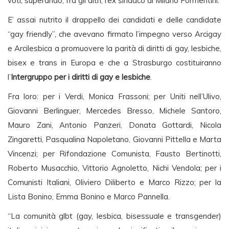
voti, superando, fra gli altri, l’ex sindaco di Milano Formentini.
E’ assai nutrito il drappello dei candidati e delle candidate
“gay friendly”, che avevano firmato l’impegno verso Arcigay
e Arcilesbica a promuovere la parità di diritti di gay, lesbiche,
bisex e trans in Europa e che a Strasburgo costituiranno
l’
Intergruppo per i diritti di gay e lesbiche
.
Fra loro: per i Verdi, Monica Frassoni; per Uniti nell’Ulivo,
Giovanni Berlinguer, Mercedes Bresso, Michele Santoro,
Mauro Zani, Antonio Panzeri, Donata Gottardi, Nicola
Zingaretti, Pasqualina Napoletano, Giovanni Pittella e Marta
Vincenzi; per Rifondazione Comunista, Fausto Bertinotti,
Roberto Musacchio, Vittorio Agnoletto, Nichi Vendola; per i
Comunisti Italiani, Oliviero Diliberto e Marco Rizzo; per la
Lista Bonino, Emma Bonino e Marco Pannella.
“La comunità glbt (gay, lesbica, bisessuale e transgender)