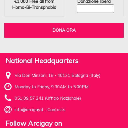
€1,000
Free all from
Donazione libera
Homo-Bi-Transphobia
DONA ORA
National Headquarters
Via Don Minzoni, 18 - 40121 Bologna (Italy)
Monday to Friday, 9.30AM to 5.00PM
051 09 57 241 (Ufficio Nazionale)
info@arcigay.it
-
Contacts
Follow Arcigay on