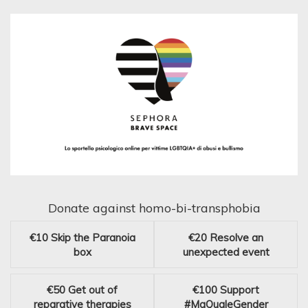
Donate against homo-bi-transphobia
€10
Skip the Paranoia
€20
Resolve an
box
unexpected event
€50
Get out of
€100
Support
reparative therapies
#MaQualeGender