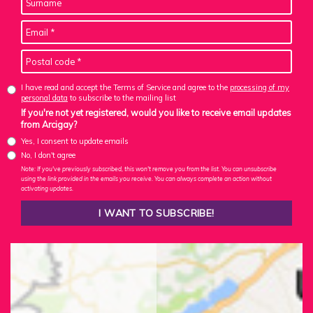
I have read and accept the Terms of Service and agree to the
processing of my
personal data
to subscribe to the mailing list
If you're not yet registered, would you like to receive email updates
from Arcigay?
Yes, I consent to update emails
No, I don't agree
Note: If you've previously subscribed, this won't remove you from the list. You can unsubscribe
using the link provided in the emails you receive. You can always complete an action without
activating updates.