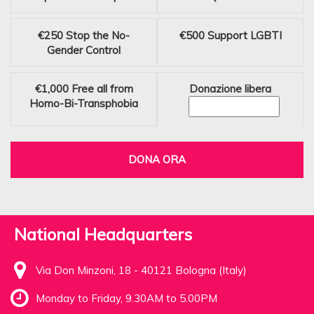
€250
Stop the No-
€500
Support LGBTI
Gender Control
€1,000
Free all from
Donazione libera
Homo-Bi-Transphobia
DONA ORA
National Headquarters
Via Don Minzoni, 18 - 40121 Bologna (Italy)
Monday to Friday, 9.30AM to 5.00PM