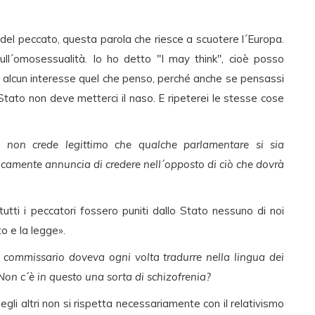
 del peccato, questa parola che riesce a scuotere l´Europa.
sull´omosessualità. Io ho detto "I may think", cioè posso
 alcun interesse quel che penso, perché anche se pensassi
Stato non deve metterci il naso. E ripeterei le stesse cose
 non crede legittimo che qualche parlamentare si sia
amente annuncia di credere nell´opposto di ciò che dovrà
ti i peccatori fossero puniti dallo Stato nessuno di noi
o e la legge».
 commissario doveva ogni volta tradurre nella lingua dei
. Non c´è in questo una sorta di schizofrenia?
degli altri non si rispetta necessariamente con il relativismo