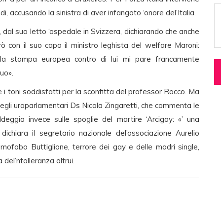
, accusando la sinistra di aver infangato ‘onore del’Italia.
, dal suo letto ‘ospedale in Svizzera, dichiarando che anche
ò con il suo capo il ministro leghista del welfare Maroni:
la stampa europea contro di lui mi pare francamente
uo».
 i toni soddisfatti per la sconfitta del professor Rocco. Ma
egli uroparlamentari Ds Nicola Zingaretti, che commenta le
deggia invece sulle spoglie del martire ‘Arcigay: «’ una
, dichiara il segretario nazionale del’associazione Aurelio
omofobo Buttiglione, terrore dei gay e delle madri single,
 del’ntolleranza altrui.