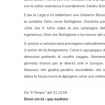
con la solita veemenza il coordinatore Sandro Bondi
E per la Lega si fa addirittura vivo Umberto Bossi
lui avrebbe fatto come Buttiglione. Dissente per
«Dire che è tutta colpa di una campagna del
ingeneroso. Direi che Buttiglione ci ha messo del s
A sinistra e nel’area laica prevalgono naturalmente
‘è anche chi fa ilmagnanimo. Come il capogruppo d
dimissioni parlando di «scelta saggia». Maramal
giornata storica per le libertà civili in Europa»
Mancuso, che giudica peraltro «incredibile» che ‘
abbia la faccia tosta di dipingersi come una vittima
Da "Il Tempo" del 31.10.04
Bossi con lui, i gay esultano