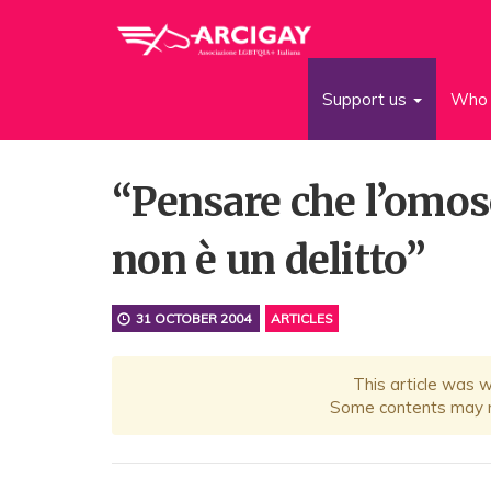
Support us
Who 
“Pensare che l’omos
non è un delitto”
31 OCTOBER 2004
ARTICLES
This article was 
Some contents may no