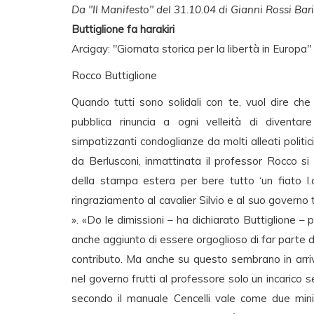
Da "Il Manifesto" del 31.10.04 di Gianni Rossi Baril
Buttiglione fa harakiri
Arcigay: "Giornata storica per la libertà in Europa"
Rocco Buttiglione
Quando tutti sono solidali con te, vuol dire che 
pubblica rinuncia a ogni velleità di diventa
simpatizzanti condoglianze da molti alleati politi
da Berlusconi, inmattinata il professor Rocco s
della stampa estera per bere tutto ‘un fiato l.
ringraziamento al cavalier Silvio e al suo govern
». «Do le dimissioni – ha dichiarato Buttiglione –
anche aggiunto di essere orgoglioso di far parte d
contributo. Ma anche su questo sembrano in arrivo 
nel governo frutti al professore solo un incarico
secondo il manuale Cencelli vale come due mini