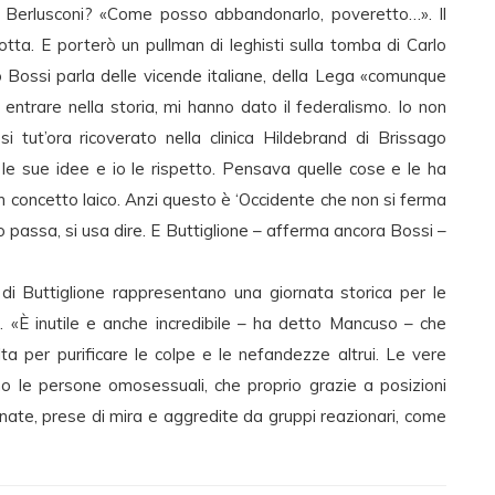
 Berlusconi? «Come posso abbandonarlo, poveretto…». Il
 lotta. E porterò un pullman di leghisti sulla tomba di Carlo
to Bossi parla delle vicende italiane, della Lega «comunque
 entrare nella storia, mi hanno dato il federalismo. Io non
 tut’ora ricoverato nella clinica Hildebrand di Brissago
Ha le sue idee e io le rispetto. Pensava quelle cose e le ha
un concetto laico. Anzi questo è ‘Occidente che non si ferma
o passa, si usa dire. E Buttiglione – afferma ancora Bossi –
 di Buttiglione rappresentano una giornata storica per le
o. «È inutile e anche incredibile – ha detto Mancuso – che
lta per purificare le colpe e le nefandezze altrui. Le vere
ono le persone omosessuali, che proprio grazie a posizioni
ate, prese di mira e aggredite da gruppi reazionari, come