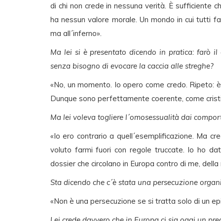
di chi non crede in nessuna verità. È sufficiente c
ha nessun valore morale. Un mondo in cui tutti f
ma all´inferno».
Ma lei si è presentato dicendo in pratica: farò il 
senza bisogno di evocare la caccia alle streghe?
«No, un momento. Io opero come credo. Ripeto: è l
Dunque sono perfettamente coerente, come crist
Ma lei voleva togliere l´omosessualità dai compor
«Io ero contrario a quell´esemplificazione. Ma 
voluto farmi fuori con regole truccate. Io ho dat
dossier che circolano in Europa contro di me, della 
Sta dicendo che c´è stata una persecuzione organ
«Non è una persecuzione se si tratta solo di un epi
Lei crede davvero che in Europa ci sia oggi un preg