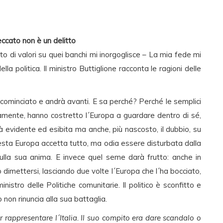
ccato non è un delitto
ato di valori su quei banchi mi inorgoglisce – La mia fede mi
della politica. Il ministro Buttiglione racconta le ragioni delle
ncominciato e andrà avanti. E sa perché? Perché le semplici
samente, hanno costretto l´Europa a guardare dentro di sé,
tà evidente ed esibita ma anche, più nascosto, il dubbio, su
esta Europa accetta tutto, ma odia essere disturbata dalla
ulla sua anima. E invece quel seme darà frutto: anche in
 dimettersi, lasciando due volte l´Europa che l´ha bocciato,
tro delle Politiche comunitarie. Il politico è sconfitto e
non rinuncia alla sua battaglia.
r rappresentare l´Italia. Il suo compito era dare scandalo o