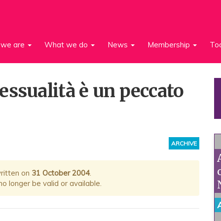
we are
What we do
News
Membership
To
essualità è un peccato
ARCHIVE
written on
31 October 2004
.
 longer be valid or available.