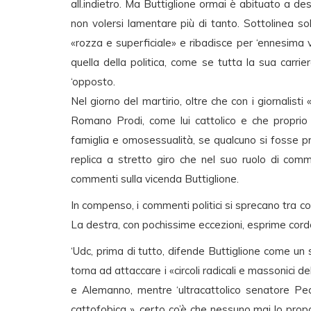
all.indietro. Ma Buttiglione ormai è abituato a des
non volersi lamentare più di tanto. Sottolinea s
«rozza e superficiale» e ribadisce per ‘ennesima v
quella della politica, come se tutta la sua car
‘opposto.
Nel giorno del martirio, oltre che con i giornalist
Romano Prodi, come lui cattolico e che proprio 
famiglia e omosessualità, se qualcuno si fosse pr
replica a stretto giro che nel suo ruolo di co
commenti sulla vicenda Buttiglione.
In compenso, i commenti politici si sprecano tra colo
La destra, con pochissime eccezioni, esprime cordo
‘Udc, prima di tutto, difende Buttiglione come un 
torna ad attaccare i «circoli radicali e massonici de
e Alemanno, mentre ‘ultracattolico senatore Pedr
cattofobica », certo co’è che nessuno mai lo propor