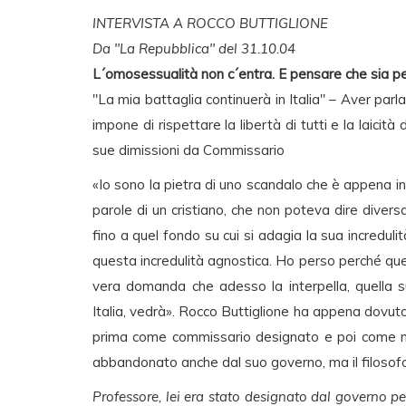
INTERVISTA A ROCCO BUTTIGLIONE
Da "La Repubblica" del 31.10.04
L´omosessualità non c´entra. E pensare che sia pe
"La mia battaglia continuerà in Italia" – Aver parl
impone di rispettare la libertà di tutti e la laicità 
sue dimissioni da Commissario
«Io sono la pietra di uno scandalo che è appena i
parole di un cristiano, che non poteva dire diver
fino a quel fondo su cui si adagia la sua increduli
questa incredulità agnostica. Ho perso perché qu
vera domanda che adesso la interpella, quella s
Italia, vedrà». Rocco Buttiglione ha appena dovuto
prima come commissario designato e poi come minis
abbandonato anche dal suo governo, ma il filosofo 
Professore, lei era stato designato dal governo pe