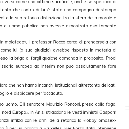
criversi come una vittima sacrificale, anche se specifica di
oltanto che contro di lui ‘è stata una campagna di stampa
olta la sua retorica distinzione tra la sfera della morale e
riera di uomo pubblico non avesse dimostrato esattamente
i «in malafede», il professor Rocco cerca di prendersela con
come lui (a suo giudizio) avrebbe risposto in materia di
eso la briga di fargli qualche domanda in proposito. Prodi
mmissario europeo ad interim non può assolutamente fare
ro che non hanno incarichi istituzionali altrettanto delicati.
glio e dispiacere per ‘accaduto.
sol uomo. E il senatore Maurizio Ronconi, preso dalla foga,
l nord Europa». In An si stracciano le vesti iministri Gasparri
izzi infilza con le armi della retorica la «lobby omosex-
r à per un incarico a Bruxelles. Per Forza Italia interviene