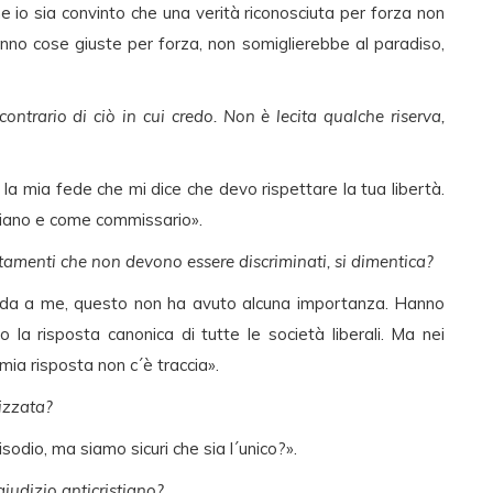
he io sia convinto che una verità riconosciuta per forza non
anno cose giuste per forza, non somiglierebbe al paradiso,
contrario di ciò in cui credo. Non è lecita qualche riserva,
a mia fede che mi dice che devo rispettare la tua libertà.
iano e come commissario».
tamenti che non devono essere discriminati, si dimentica?
creda a me, questo non ha avuto alcuna importanza. Hanno
o la risposta canonica di tutte le società liberali. Ma nei
mia risposta non c´è traccia».
izzata?
sodio, ma siamo sicuri che sia l´unico?».
iudizio anticristiano?