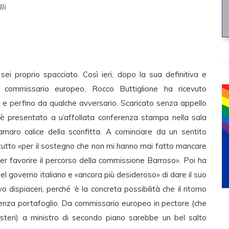
li
sei proprio spacciato. Così ieri, dopo la sua definitiva e
re commissario europeo, Rocco Buttiglione ha ricevuto
ci e perfino da qualche avversario. Scaricato senza appello
i è presentato a u’affollata conferenza stampa nella sala
amaro calice della sconfitta. A cominciare da un sentito
o tutto «per il sostegno che non mi hanno mai fatto mancare
 per favorire il percorso della commissione Barroso». Poi ha
el governo italiano e «ancora più desideroso» di dare il suo
dispiaceri, perché ‘è la concreta possibilità che il ritorno
 senza portafoglio. Da commissario europeo in pectore (che
steri) a ministro di secondo piano sarebbe un bel salto