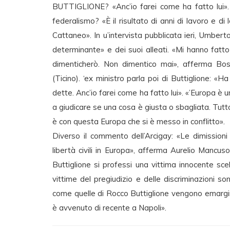
BUTTIGLIONE? «Anc’io farei come ha fatto lui».
federalismo? «È il risultato di anni di lavoro e di
Cattaneo». In u’intervista pubblicata ieri, Umber
determinante» e dei suoi alleati. «Mi hanno fatto
dimenticherò. Non dimentico mai», afferma Bossi
(Ticino). ‘ex ministro parla poi di Buttiglione: «
dette. Anc’io farei come ha fatto lui». «’Europa è 
a giudicare se una cosa è giusta o sbagliata. Tutt
è con questa Europa che si è messo in conflitto».
Diverso il commento dell’Arcigay: «Le dimissioni
libertà civili in Europa», afferma Aurelio Mancus
Buttiglione si professi una vittima innocente sce
vittime del pregiudizio e delle discriminazioni s
come quelle di Rocco Buttiglione vengono emargin
è avvenuto di recente a Napoli».