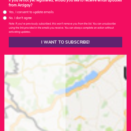
If you're not yet registered, would you like to receive email updates
from Arcigay?
Yes, I consent to update emails
No, I don't agree
Note: If you've previously subscribed, this won't remove you from the list. You can unsubscribe
using the link provided in the emails you receive. You can always complete an action without
activating updates.