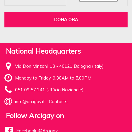
DONA ORA
National Headquarters
Via Don Minzoni, 18 - 40121 Bologna (Italy)
Monday to Friday, 9.30AM to 5.00PM
051 09 57 241 (Ufficio Nazionale)
info@arcigay.it
-
Contacts
Follow Arcigay on
Facebook: @Arcigay