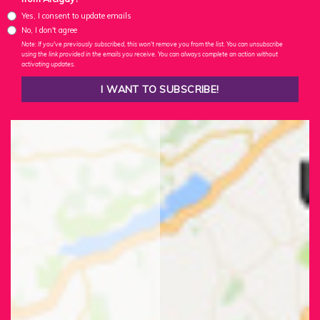
Yes, I consent to update emails
No, I don't agree
Note: If you've previously subscribed, this won't remove you from the list. You can unsubscribe
using the link provided in the emails you receive. You can always complete an action without
activating updates.