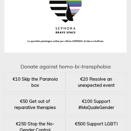
Donate against homo-bi-transphobia
€10
Skip the Paranoia
€20
Resolve an
box
unexpected event
€50
Get out of
€100
Support
reparative therapies
#MaQualeGender
€250
Stop the No-
€500
Support LGBTI
Gender Control