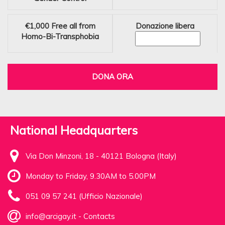
€1,000
Free all from
Donazione libera
Homo-Bi-Transphobia
DONA ORA
National Headquarters
Via Don Minzoni, 18 - 40121 Bologna (Italy)
Monday to Friday, 9.30AM to 5.00PM
051 09 57 241 (Ufficio Nazionale)
info@arcigay.it
-
Contacts