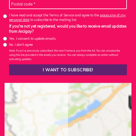
I have read and accept the Terms of Service and agree to the
processing of my
personal data
to subscribe to the mailing list
If you're not yet registered, would you like to receive email updates
from Arcigay?
Yes, I consent to update emails
No, I don't agree
Note: If you've previously subscribed, this won't remove you from the list. You can unsubscribe
using the link provided in the emails you receive. You can always complete an action without
activating updates.