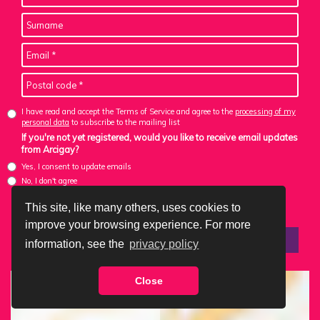
I have read and accept the Terms of Service and agree to the
processing of my
personal data
to subscribe to the mailing list
If you're not yet registered, would you like to receive email updates
from Arcigay?
Yes, I consent to update emails
No, I don't agree
Note: If you've previously subscribed, this won't remove you from the list. You can unsubscribe
using the link provided in the emails you receive. You can always complete an action without
This site, like many others, uses cookies to
activating updates.
improve your browsing experience. For more
information, see the
privacy policy
Close