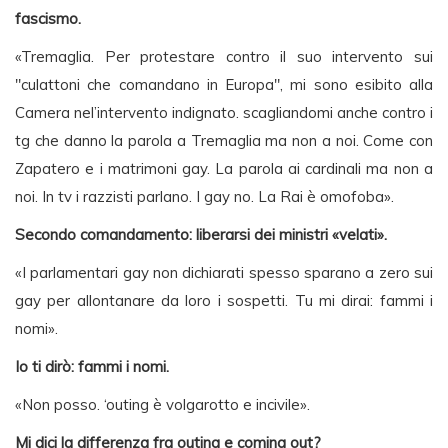
fascismo.
«Tremaglia. Per protestare contro il suo intervento sui
"culattoni che comandano in Europa", mi sono esibito alla
Camera nel’intervento indignato. scagliandomi anche contro i
tg che danno la parola a Tremaglia ma non a noi. Come con
Zapatero e i matrimoni gay. La parola ai cardinali ma non a
noi. In tv i razzisti parlano. I gay no. La Rai è omofoba».
Secondo comandamento: liberarsi dei ministri «velati».
«I parlamentari gay non dichiarati spesso sparano a zero sui
gay per allontanare da loro i sospetti. Tu mi dirai: fammi i
nomi».
Io ti dirò: fammi i nomi.
«Non posso. ‘outing è volgarotto e incivile».
Mi dici la differenza fra outing e coming out?