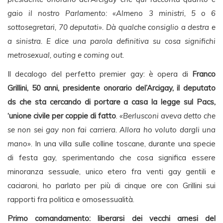
gaio il nostro Parlamento: «Almeno 3 ministri, 5 o 6
sottosegretari, 70 deputati». Dà qualche consiglio a destra e
a sinistra. E dice una parola definitiva su cosa significhi
metrosexual, outing e coming out.
Il decalogo del perfetto premier gay: è opera di
Franco
Grillini, 50 anni, presidente onorario del’Arcigay, il deputato
ds che sta cercando di portare a casa la legge sul Pacs,
‘unione civile per coppie di fatto
.
«Berlusconi aveva detto che
se non sei gay non fai carriera. Allora ho voluto dargli una
mano»
. In una villa sulle colline toscane, durante una specie
di festa gay, sperimentando che cosa significa essere
minoranza sessuale, unico etero fra venti gay gentili e
caciaroni, ho parlato per più di cinque ore con Grillini sui
rapporti fra politica e omosessualità.
Primo comandamento: liberarsi dei vecchi arnesi del