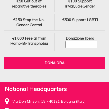
€50
Get out of
€100
Support
reparative therapies
#MaQualeGender
€250
Stop the No-
€500
Support LGBTI
Gender Control
€1,000
Free all from
Donazione libera
Homo-Bi-Transphobia
DONA ORA
National Headquarters
Via Don Minzoni, 18 - 40121 Bologna (Italy)