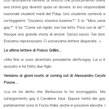
così dirompente nel’élite di sinistra che praticamente avere
una storia gay diventò quasi un dovere. Io ero responsabile
nazionale studenti medi del Pdup. Uno studente cominciò a
corteggiarmi. "Usciamo stasera insieme?". E io: "Mica sarai
gay?". E lui: "Come sei rigido, non hai letto Porci con le ali?".
Nacque una grande storia di amore. Senza sesso. Sei anni.
Eravamo repressissimi. Ci scrivevamo lettere disperate…».
Le ultime lettere di Franco Grillini…
«Alla fine io sono diventato presidente del’Arcigay. Lui si è
sposato e ha fatto due figli».
Veniamo ai giorni nostri, al coming out di Alessandro Cecchi
Paone…
«Lui mi ha detto che Berlusconi lo ha incoraggiato. Ma
sul’argomento gay il Cavaliere tace. Eppure metà dei gay
parlamentari sono in Forza Italia, anche in posizioni elevate. I