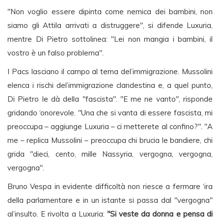
"Non voglio essere dipinta come nemica dei bambini, non
siamo gli Attila arrivati a distruggere", si difende Luxuria,
mentre Di Pietro sottolinea: "Lei non mangia i bambini, il
vostro è un falso problema".
I Pacs lasciano il campo al tema del’immigrazione. Mussolini
elenca i rischi del’immigrazione clandestina e, a quel punto,
Di Pietro le dà della "fascista". "E me ne vanto", risponde
gridando ‘onorevole. "Una che si vanta di essere fascista, mi
preoccupa – aggiunge Luxuria – ci metterete al confino?". "A
me – replica Mussolini – preoccupa chi brucia le bandiere, chi
grida "dieci, cento, mille Nassyria, vergogna, vergogna,
vergogna".
Bruno Vespa in evidente difficoltà non riesce a fermare ‘ira
della parlamentare e in un istante si passa dal "vergogna"
al’insulto. E rivolta a Luxuria:
"Si veste da donna e pensa di