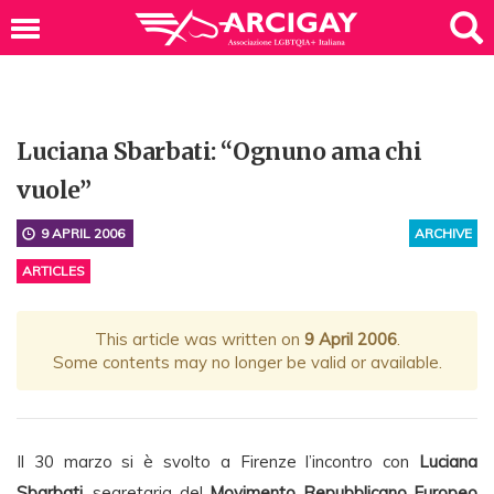
Luciana Sbarbati: “Ognuno ama chi
vuole”
9 APRIL 2006
ARCHIVE
ARTICLES
This article was written on
9 April 2006
.
Some contents may no longer be valid or available.
Il 30 marzo si è svolto a Firenze l’incontro con
Luciana
Sbarbati
, segretaria del
Movimento Repubblicano Europeo