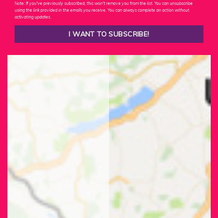
Note: If you've previously subscribed, this won't remove you from the list. You can unsubscribe
using the link provided in the emails you receive. You can always complete an action without
activating updates.