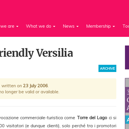
we are
What we do
News
Membership
To
iendly Versilia
ARCHIVE
s written on
23 July 2006
.
 longer be valid or available.
 vocazione commerciale-turistica come
Torre del Lago
ci si
00 visitatori (e dunque clienti), solo perché tra i promotori