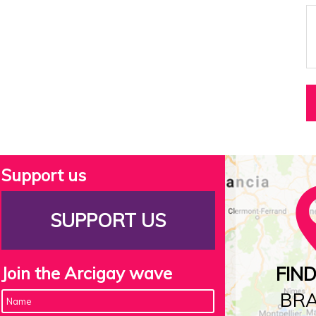
Support us
SUPPORT US
Join the Arcigay wave
FIN
BR