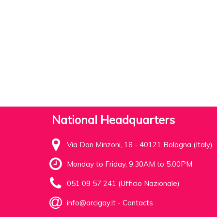
National Headquarters
Via Don Minzoni, 18 - 40121 Bologna (Italy)
Monday to Friday, 9.30AM to 5.00PM
051 09 57 241 (Ufficio Nazionale)
info@arcigay.it
-
Contacts