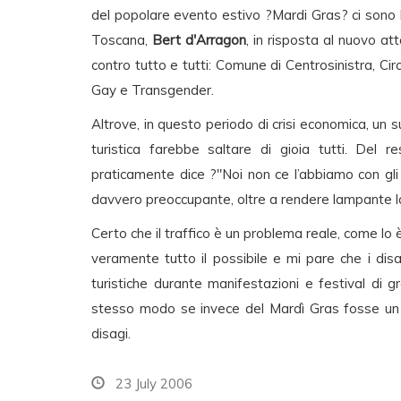
del popolare evento estivo ?Mardi Gras? ci sono lo
Toscana,
Bert d'Arragon
, in risposta al nuovo at
contro tutto e tutti: Comune di Centrosinistra, C
Gay e Transgender.
Altrove, in questo periodo di crisi economica, un s
turistica farebbe saltare di gioia tutti. Del r
praticamente dice ?"Noi non ce l’abbiamo con gl
davvero preoccupante, oltre a rendere lampante la
Certo che il traffico è un problema reale, come lo
veramente tutto il possibile e mi pare che i disag
turistiche durante manifestazioni e festival di 
stesso modo se invece del Mardì Gras fosse un r
disagi.
23 July 2006