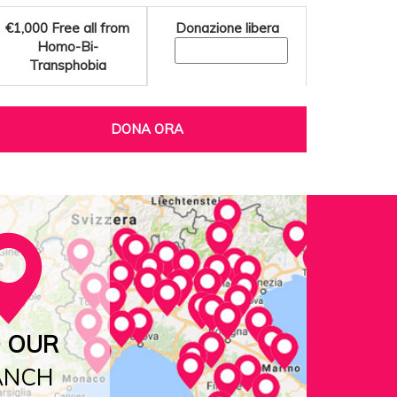
€1,000
Free all from
Donazione libera
Homo-Bi-
Transphobia
DONA ORA
D OUR
ANCH