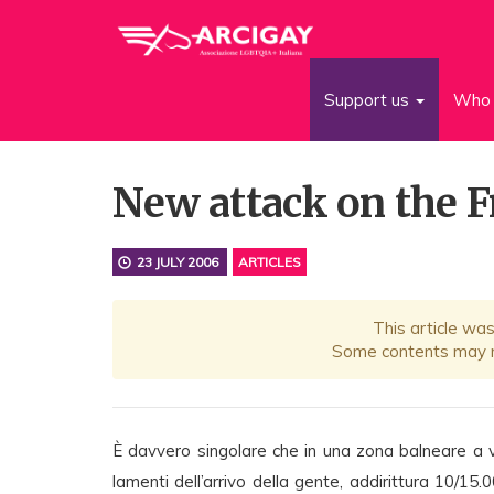
Support us
Who 
New attack on the Fr
23 JULY 2006
ARTICLES
This article wa
Some contents may no
È davvero singolare che in una zona balneare a
lamenti dell’arrivo della gente, addirittura 10/15.0