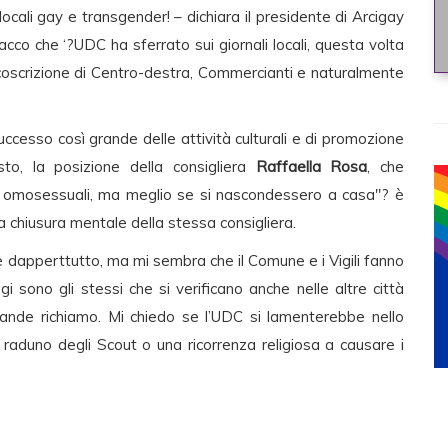
cali gay e transgender! – dichiara il presidente di Arcigay
tacco che ‘?UDC ha sferrato sui giornali locali, questa volta
ircoscrizione di Centro-destra, Commercianti e naturalmente
uccesso così grande delle attività culturali e di promozione
esto, la posizione della consigliera
Raffaella Rosa
, che
i omosessuali, ma meglio se si nascondessero a casa"? è
 chiusura mentale della stessa consigliera.
 è dapperttutto, ma mi sembra che il Comune e i Vigili fanno
i sono gli stessi che si verificano anche nelle altre città
grande richiamo. Mi chiedo se l’UDC si lamenterebbe nello
aduno degli Scout o una ricorrenza religiosa a causare i